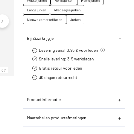
Wikkeljurken
Herfstjurken
Hemdjurken
Lange jurken
Alledaagse jurken
Nieuwe zomer artikelen
Jurken
Bij Zizzi krijg je
Levering vanaf 0.95 € voor leden
Snelle levering: 3-5 werkdagen
Gratis retour voor leden
07
06
07
30 dagen retourrecht­
Productinformatie
Maattabel en productafmetingen