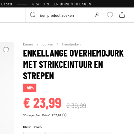
GRATIS RUILEN BINNEN 30 DAGEN
R LEDEN
Dames
Jurken
Hemdjurken
ENKELLANGE OVERHEMDJURK
MET STRIKCEINTUUR EN
STREPEN
-40%
€ 23,99
€ 39,99
30-dagen Best Price*: € 23,99
Kleur:
Groen