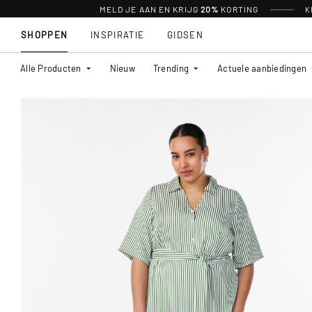
MELD JE AAN EN KRIJG
20%
KORTING
K
SHOPPEN
INSPIRATIE
GIDSEN
Alle Producten
Nieuw
Trending
Actuele aanbiedingen