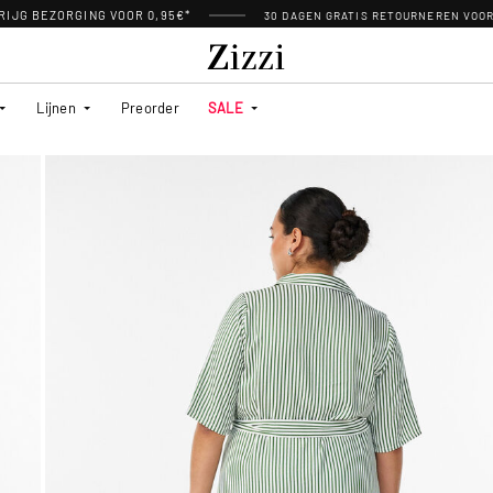
RIJG BEZORGING VOOR 0,95€*
30 DAGEN GRATIS RETOURNEREN VOO
Lijnen
Preorder
SALE