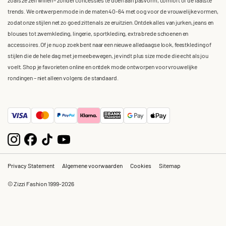
trends. We ontwerpen mode in de maten 40-64 met oog voor de vrouwelijke vormen,
zodat onze stijlen net zo goed zitten als ze eruitzien. Ontdek alles van jurken, jeans en
blouses tot zwemkleding, lingerie, sportkleding, extra brede schoenen en
accessoires. Of je nu op zoek bent naar een nieuwe alledaagse look, feestkleding of
stijlen die de hele dag met je meebewegen, je vindt plus size mode die echt als jou
voelt. Shop je favorieten online en ontdek mode ontworpen voor vrouwelijke
rondingen – niet alleen volgens de standaard.
Privacy Statement
Algemene voorwaarden
Cookies
Sitemap
© Zizzi Fashion 1999-2026