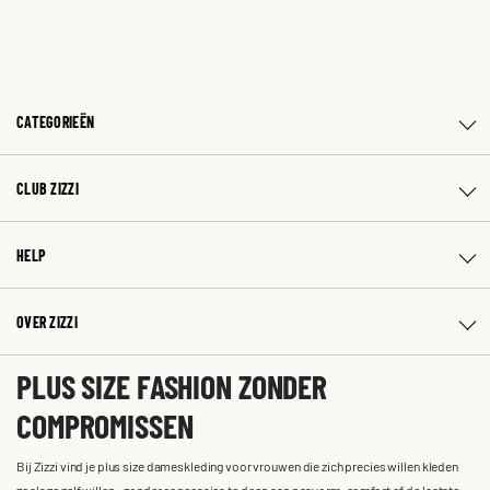
CATEGORIEËN
CLUB ZIZZI
HELP
OVER ZIZZI
PLUS SIZE FASHION ZONDER
COMPROMISSEN
Bij Zizzi vind je plus size dameskleding voor vrouwen die zich precies willen kleden
zoals ze zelf willen – zonder concessies te doen aan pasvorm, comfort of de laatste