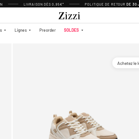
ON
LIVRAISON DÈS 0,95€*
POLITIQUE DE RETOUR
DE 30
es
Lignes
Preorder
SOLDES
Achetez le 