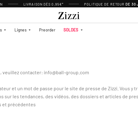
ON
LIVRAISON DÈS 0,95€*
POLITIQUE DE RETOUR
DE 30
es
Lignes
Preorder
SOLDES
, veuillez contacter: info@ball-group.com
ateur et un mot de passe pour le site de presse de Zizzi. Vous y 
s sur les tendances, des vidéos, des dossiers et articles de pre
es et précédentes