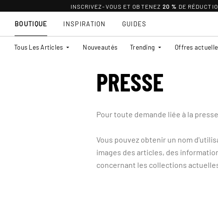
INSCRIVEZ-VOUS ET OBTENEZ
20 %
DE RÉDUCTI
BOUTIQUE
INSPIRATION
GUIDES
Tous Les Articles
Nouveautés
Trending
Offres actuell
PRESSE
Pour toute demande liée à la presse
Vous pouvez obtenir un nom d'utilis
images des articles, des information
concernant les collections actuell