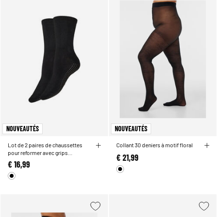
NOUVEAUTÉS
NOUVEAUTÉS
Lot de 2 paires de chaussettes
Collant 30 deniers à motif floral
pour reformer avec grips
€ 21,99
antidérapants
€ 16,99