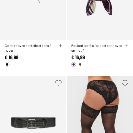
Ceinture avec dentelle et liens à
Foulard carré à l’aspect satin avec
nouer
un motif
€ 16,99
€ 16,99