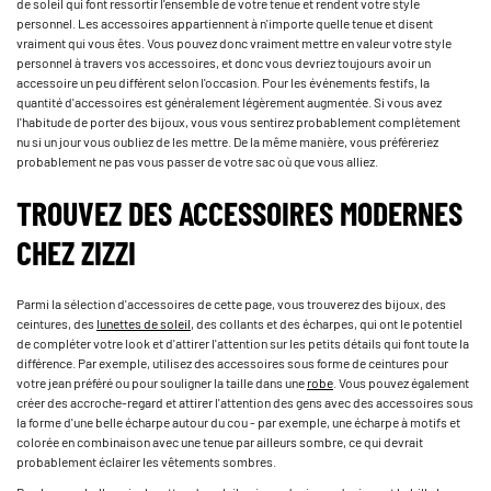
de soleil qui font ressortir l'ensemble de votre tenue et rendent votre style
personnel. Les accessoires appartiennent à n'importe quelle tenue et disent
vraiment qui vous êtes. Vous pouvez donc vraiment mettre en valeur votre style
personnel à travers vos accessoires, et donc vous devriez toujours avoir un
accessoire un peu différent selon l'occasion. Pour les événements festifs, la
quantité d'accessoires est généralement légèrement augmentée. Si vous avez
l'habitude de porter des bijoux, vous vous sentirez probablement complètement
nu si un jour vous oubliez de les mettre. De la même manière, vous préféreriez
probablement ne pas vous passer de votre sac où que vous alliez.
TROUVEZ DES ACCESSOIRES MODERNES
CHEZ ZIZZI
Parmi la sélection d'accessoires de cette page, vous trouverez des bijoux, des
ceintures, des
lunettes de soleil
, des collants et des écharpes, qui ont le potentiel
de compléter votre look et d'attirer l'attention sur les petits détails qui font toute la
différence. Par exemple, utilisez des accessoires sous forme de ceintures pour
votre jean préféré ou pour souligner la taille dans une
robe
. Vous pouvez également
créer des accroche-regard et attirer l'attention des gens avec des accessoires sous
la forme d'une belle écharpe autour du cou - par exemple, une écharpe à motifs et
colorée en combinaison avec une tenue par ailleurs sombre, ce qui devrait
probablement éclairer les vêtements sombres.