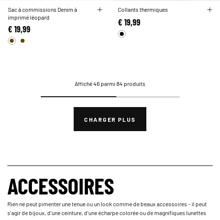
Sac à commissions Denim à
Collants thermiques
imprimé léopard
€ 19,99
€ 19,99
Affiché 46 parmi 84 produits
CHARGER PLUS
ACCESSOIRES
Rien ne peut pimenter une tenue ou un look comme de beaux accessoires - il peut
s'agir de bijoux, d'une ceinture, d'une écharpe colorée ou de magnifiques lunettes