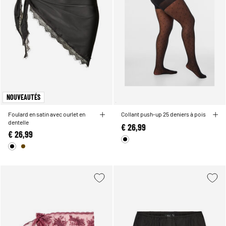
NOUVEAUTÉS
Foulard en satin avec ourlet en
Collant push-up 25 deniers à pois
dentelle
€ 26,99
€ 26,99