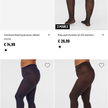
3 POUR 2
Ceinture élastique avec détail
Bas autofixants en 20 deniers
croco
€ 26,99
€ 14,99