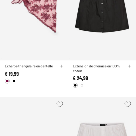
Écharpe triangulaire en dentelle
Extension de chemise en 100%
coton
€ 19,99
€ 24,99