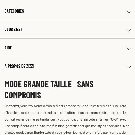
CATÉGORIES
CLUB ZIZZI
AIDE
À PROPOS DE ZIZZI
MODE GRANDE TAILLE SANS
COMPROMIS
Chez Zizzi, vous trouverez des vêtements grande taille pour les femmes qui veulent
s'habiller exactement comme elles le souhaitent – sans compromettre la coupe, le
confort ou les dernières tendances. Nous concevons la mode en tailles 40-64 avec
une compréhension de la forme féminine, garantissant que nos styles sont aussi bien
ajustés qu'élégants. Explorez tout : des robes, jeans, et chemisiers aux maillots de