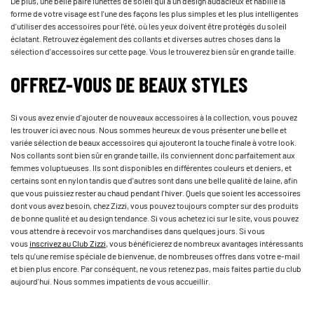
De plus, une belle paire lunettes de soleil qui a un design audacieux et habille la
forme de votre visage est l'une des façons les plus simples et les plus intelligentes
d'utiliser des accessoires pour l'été, où les yeux doivent être protégés du soleil
éclatant. Retrouvez également des collants et diverses autres choses dans la
sélection d'accessoires sur cette page. Vous le trouverez bien sûr en grande taille.
OFFREZ-VOUS DE BEAUX STYLES
Si vous avez envie d'ajouter de nouveaux accessoires à la collection, vous pouvez
les trouver ici avec nous. Nous sommes heureux de vous présenter une belle et
variée sélection de beaux accessoires qui ajouteront la touche finale à votre look.
Nos collants sont bien sûr en grande taille, ils conviennent donc parfaitement aux
femmes voluptueuses. Ils sont disponibles en différentes couleurs et deniers, et
certains sont en nylon tandis que d'autres sont dans une belle qualité de laine, afin
que vous puissiez rester au chaud pendant l'hiver. Quels que soient les accessoires
dont vous avez besoin, chez Zizzi, vous pouvez toujours compter sur des produits
de bonne qualité et au design tendance. Si vous achetez ici sur le site, vous pouvez
vous attendre à recevoir vos marchandises dans quelques jours. Si vous
vous
inscrivez au Club Zizzi
, vous bénéficierez de nombreux avantages intéressants
tels qu'une remise spéciale de bienvenue, de nombreuses offres dans votre e-mail
et bien plus encore. Par conséquent, ne vous retenez pas, mais faites partie du club
aujourd'hui. Nous sommes impatients de vous accueillir.