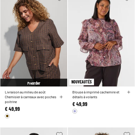
NOUVEAUTÉS
order
Pre
Livraison au milieu de août
Blouse à imprimé cachemire et
Chemisier à carreaux avec poches
détails à volants
poitrine
€ 49,99
€ 49,99