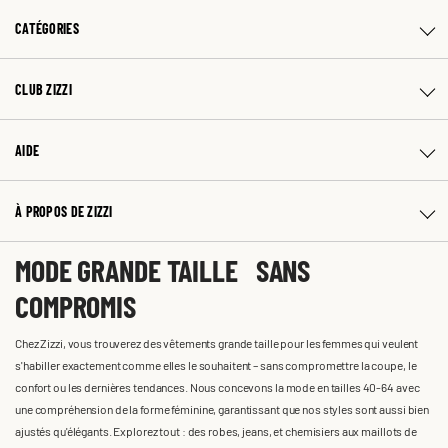
CATÉGORIES
CLUB ZIZZI
AIDE
À PROPOS DE ZIZZI
MODE GRANDE TAILLE SANS
COMPROMIS
Chez Zizzi, vous trouverez des vêtements grande taille pour les femmes qui veulent
s'habiller exactement comme elles le souhaitent – sans compromettre la coupe, le
confort ou les dernières tendances. Nous concevons la mode en tailles 40-64 avec
une compréhension de la forme féminine, garantissant que nos styles sont aussi bien
ajustés qu'élégants. Explorez tout : des robes, jeans, et chemisiers aux maillots de