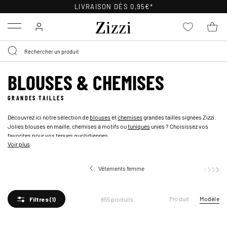
LIVRAISON DÈS 0,95€*
Menu
BLOUSES & CHEMISES
GRANDES TAILLES
Découvrez ici notre sélection de
blouses
et
chemises
grandes tailles signées Zizzi.
Jolies blouses en maille, chemises à motifs ou
tuniques
unies ? Choisissez vos
favorites pour vos tenues quotidiennes.
Voir plus
Vêtements femme
Produit
Modèle
855 produits
Filtres
(1)