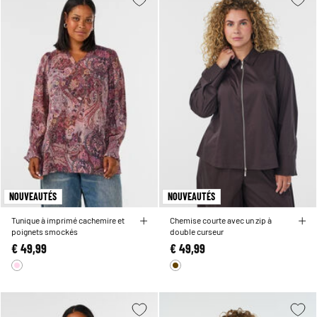
NOUVEAUTÉS
NOUVEAUTÉS
Tunique à imprimé cachemire et
Chemise courte avec un zip à
poignets smockés
double curseur
€ 49,99
€ 49,99