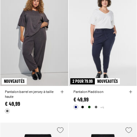
NOUVEAUTÉS
2 POUR 79.99
NOUVEAUTÉS
Pantalon barrel en jersey à taille
Pantalon Maddison
haute
€ 49,99
€ 49,99
+4