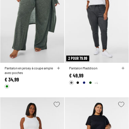
2 POUR 79.99
Pantalon en jersey à coupe ample
Pantalon Maddison
avec poches
€ 49,99
€ 34,99
+4