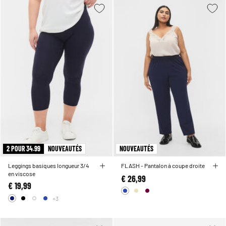
2 POUR 34.99
NOUVEAUTÉS
NOUVEAUTÉS
Leggings basiques longueur 3/4
FLASH - Pantalon à coupe droite
en viscose
€ 26,99
€ 19,99
+3