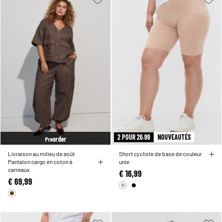
2 POUR 26.99
NOUVEAUTÉS
order
Pre
Livraison au milieu de août
Short cycliste de base de couleur
Pantalon cargo en coton à
unie
carreaux
€ 16,99
€ 69,99