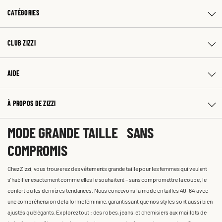
CATÉGORIES
CLUB ZIZZI
AIDE
À PROPOS DE ZIZZI
MODE GRANDE TAILLE SANS
COMPROMIS
Chez Zizzi, vous trouverez des vêtements grande taille pour les femmes qui veulent
s'habiller exactement comme elles le souhaitent – sans compromettre la coupe, le
confort ou les dernières tendances. Nous concevons la mode en tailles 40-64 avec
une compréhension de la forme féminine, garantissant que nos styles sont aussi bien
ajustés qu'élégants. Explorez tout : des robes, jeans, et chemisiers aux maillots de