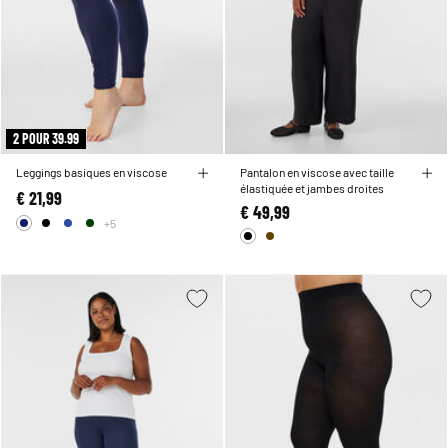
2 POUR 39.99
Leggings basiques en viscose
Pantalon en viscose avec taille
élastiquée et jambes droites
€ 21,99
€ 49,99
+5