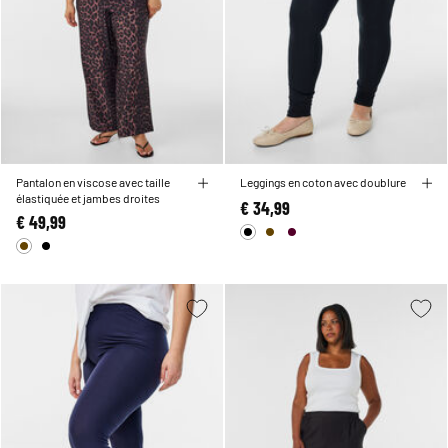
Pantalon en viscose avec taille
Leggings en coton avec doublure
élastiquée et jambes droites
€ 34,99
€ 49,99