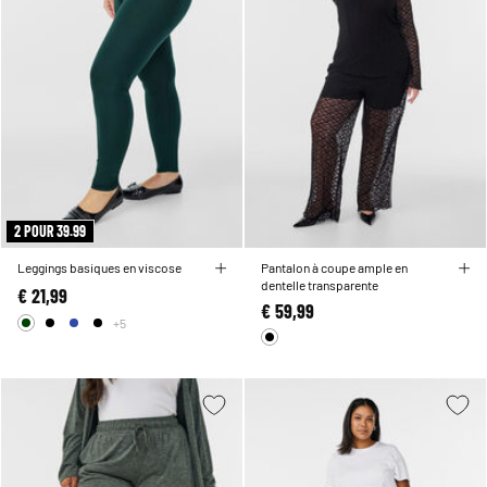
2 POUR 39.99
Leggings basiques en viscose
Pantalon à coupe ample en
dentelle transparente
€ 21,99
€ 59,99
+5