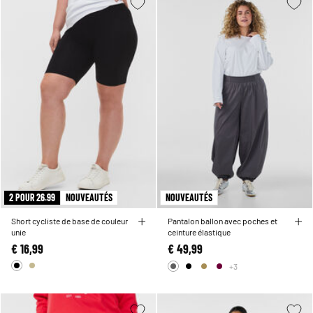
2 POUR 26.99
NOUVEAUTÉS
NOUVEAUTÉS
Short cycliste de base de couleur
Pantalon ballon avec poches et
unie
ceinture élastique
€ 16,99
€ 49,99
+3