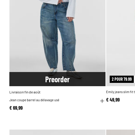
Pre
order
2 POUR 79.99
Livraison fin de août
Emily jeans slim fit 
€ 49,99
Jean coupe barrel au délavage usé
€ 69,99