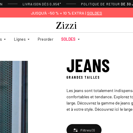
ON
LIVRAISON DÈS 0,95€*
POLITIQUE DE RETOUR
DE 30
JUSQU’À -50 % + 10 % EXTRA |
SOLDES
es
Lignes
Preorder
SOLDES
JEANS
GRANDES TAILLES
Les jeans sont totalement indispensab
confortables et tendance. Explorez t
large. Découvrez la gamme de jeans gr
et à votre style. Découvrez ici le lar
Filtres
(1)