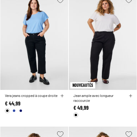
NOUVEAUTÉS
Vera jeans cropped à coupe droite
Jean ample avec longueur
raccourcie
€ 44,99
€ 49,99