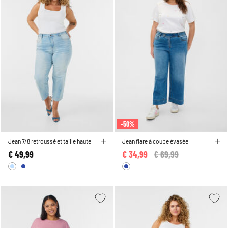
-50%
Jean 7/8 retroussé et taille haute
Jean flare à coupe évasée
€ 49,99
€ 34,99
Price reduced from
€ 69,99
to