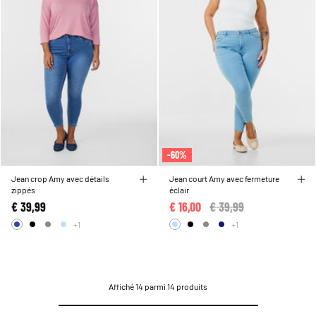
-60%
Jean crop Amy avec détails
Jean court Amy avec fermeture
zippés
éclair
€ 39,99
€ 16,00
Price reduced from
€ 39,99
to
+1
+1
Affiché 14 parmi 14 produits