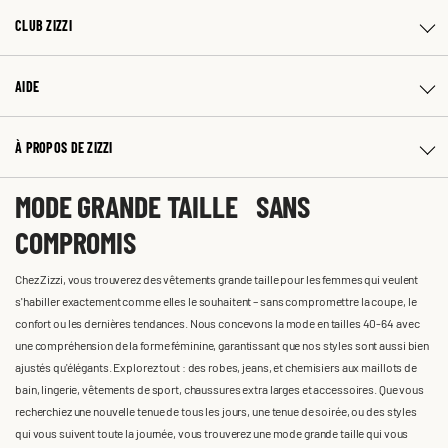
CLUB ZIZZI
AIDE
À PROPOS DE ZIZZI
MODE GRANDE TAILLE SANS
COMPROMIS
Chez Zizzi, vous trouverez des vêtements grande taille pour les femmes qui veulent
s'habiller exactement comme elles le souhaitent – sans compromettre la coupe, le
confort ou les dernières tendances. Nous concevons la mode en tailles 40-64 avec
une compréhension de la forme féminine, garantissant que nos styles sont aussi bien
ajustés qu'élégants. Explorez tout : des robes, jeans, et chemisiers aux maillots de
bain, lingerie, vêtements de sport, chaussures extra larges et accessoires. Que vous
recherchiez une nouvelle tenue de tous les jours, une tenue de soirée, ou des styles
qui vous suivent toute la journée, vous trouverez une mode grande taille qui vous