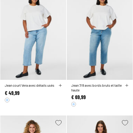
Jean court Vera avec détails usés
Jean 7/8 avec bords bruts et taille
haute
€ 49,99
€ 69,99