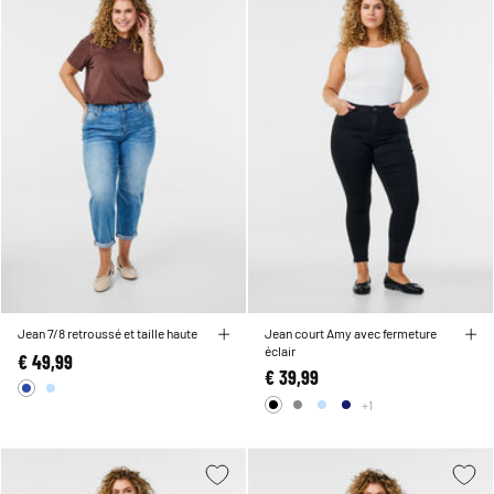
Jean 7/8 retroussé et taille haute
Jean court Amy avec fermeture
éclair
€ 49,99
€ 39,99
+1