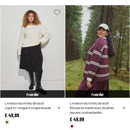
order
order
Pre
Pre
Livraison au milieu de août
Livraison au milieu de août
Jupe mi-longue à coupe évasée
Blouse en maille avec doubles
rayures contrastantes
€ 49,99
€ 49,99