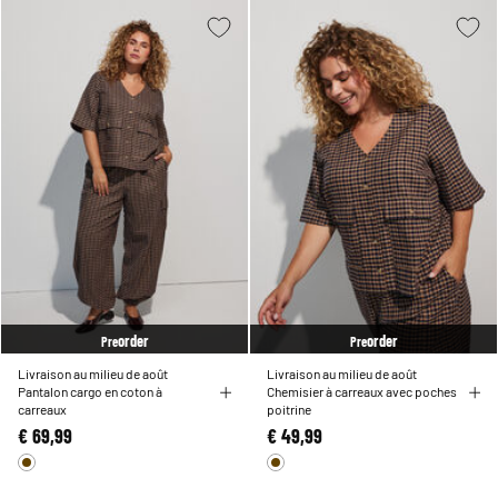
order
order
Pre
Pre
Livraison au milieu de août
Livraison au milieu de août
Pantalon cargo en coton à
Chemisier à carreaux avec poches
carreaux
poitrine
€ 69,99
€ 49,99