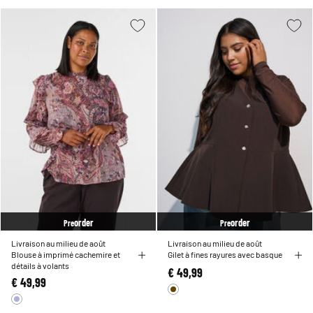
order
order
Pre
Pre
Livraison au milieu de août
Livraison au milieu de août
Blouse à imprimé cachemire et
Gilet à fines rayures avec basque
détails à volants
€ 49,99
€ 49,99