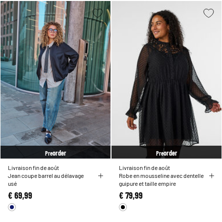
order
order
Pre
Pre
Livraison fin de août
Livraison fin de août
Jean coupe barrel au délavage
Robe en mousseline avec dentelle
usé
guipure et taille empire
€ 69,99
€ 79,99