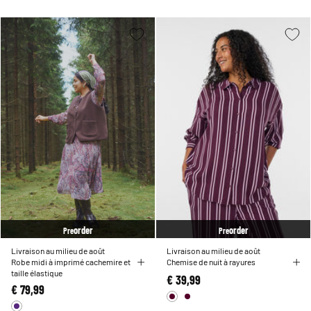
order
order
Pre
Pre
Livraison au milieu de août
Livraison au milieu de août
Robe midi à imprimé cachemire et
Chemise de nuit à rayures
taille élastique
€ 39,99
€ 79,99