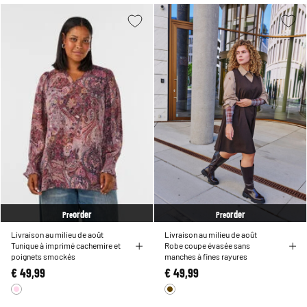
order
order
Pre
Pre
Livraison au milieu de août
Livraison au milieu de août
Tunique à imprimé cachemire et
Robe coupe évasée sans
poignets smockés
manches à fines rayures
€ 49,99
€ 49,99