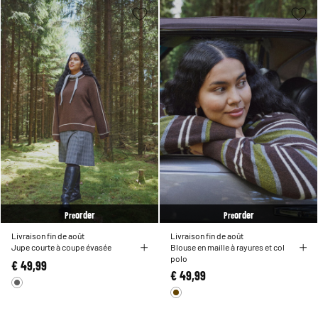
order
order
Pre
Pre
Livraison fin de août
Livraison fin de août
Jupe courte à coupe évasée
Blouse en maille à rayures et col
polo
€ 49,99
€ 49,99