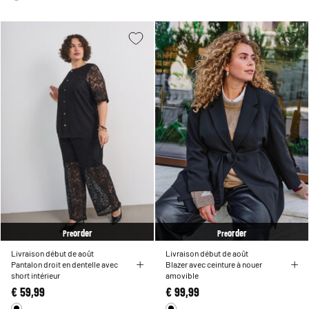
order
order
Pre
Pre
Livraison début de août
Livraison début de août
Pantalon droit en dentelle avec
Blazer avec ceinture à nouer
short intérieur
amovible
€ 59,99
€ 99,99