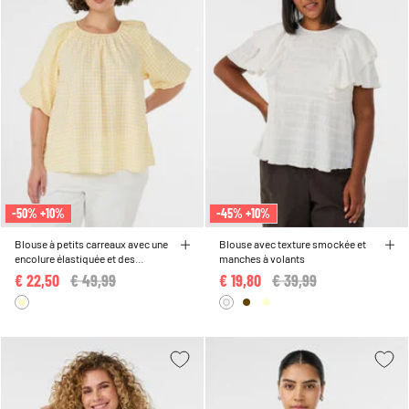
-50% +10%
-45% +10%
Blouse à petits carreaux avec une
Blouse avec texture smockée et
encolure élastiquée et des
manches à volants
manches coude
€ 22,50
Price reduced from
€ 49,99
to
€ 19,80
Price reduced from
€ 39,99
to