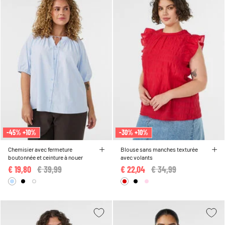
-45% +10%
-30% +10%
Chemisier avec fermeture
Blouse sans manches texturée
boutonnée et ceinture à nouer
avec volants
€ 19,80
Price reduced from
€ 39,99
to
€ 22,04
Price reduced from
€ 34,99
to