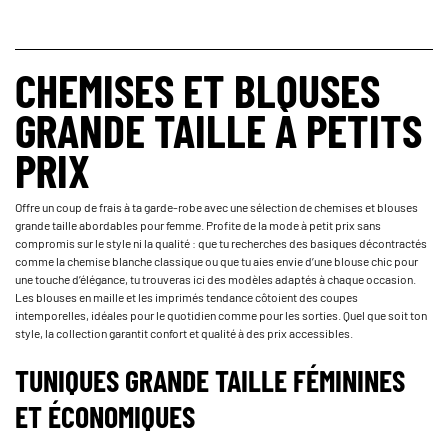
CHEMISES ET BLOUSES
GRANDE TAILLE À PETITS
PRIX
Offre un coup de frais à ta garde-robe avec une sélection de chemises et blouses
grande taille abordables pour femme. Profite de la mode à petit prix sans
compromis sur le style ni la qualité : que tu recherches des basiques décontractés
comme la chemise blanche classique ou que tu aies envie d’une blouse chic pour
une touche d’élégance, tu trouveras ici des modèles adaptés à chaque occasion.
Les blouses en maille et les imprimés tendance côtoient des coupes
intemporelles, idéales pour le quotidien comme pour les sorties. Quel que soit ton
style, la collection garantit confort et qualité à des prix accessibles.
TUNIQUES GRANDE TAILLE FÉMININES
ET ÉCONOMIQUES