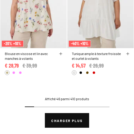
-20% +10%
-40% +10%
Blouse en viscose et lin avec
Tunique ample à texture froissée
manches à volants
et ourlet à volants
€ 28,79
Price reduced from
€ 39,99
to
€ 14,57
Price reduced from
€ 26,99
to
Affiché 46 parmi 410 produits
CHARGER PLUS