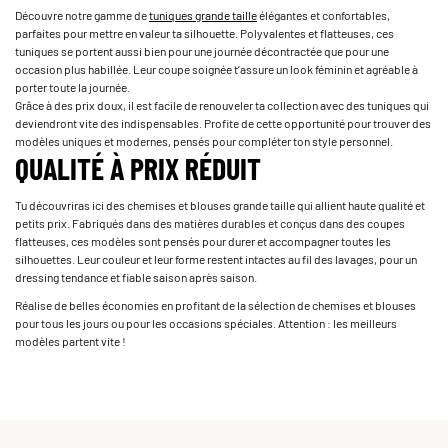
Découvre notre gamme de
tuniques grande taille
élégantes et confortables,
parfaites pour mettre en valeur ta silhouette. Polyvalentes et flatteuses, ces
tuniques se portent aussi bien pour une journée décontractée que pour une
occasion plus habillée. Leur coupe soignée t’assure un look féminin et agréable à
porter toute la journée.
Grâce à des prix doux, il est facile de renouveler ta collection avec des tuniques qui
deviendront vite des indispensables. Profite de cette opportunité pour trouver des
modèles uniques et modernes, pensés pour compléter ton style personnel.
QUALITÉ À PRIX RÉDUIT
Tu découvriras ici des chemises et blouses grande taille qui allient haute qualité et
petits prix. Fabriqués dans des matières durables et conçus dans des coupes
flatteuses, ces modèles sont pensés pour durer et accompagner toutes les
silhouettes. Leur couleur et leur forme restent intactes au fil des lavages, pour un
dressing tendance et fiable saison après saison.
Réalise de belles économies en profitant de la sélection de chemises et blouses
pour tous les jours ou pour les occasions spéciales. Attention : les meilleurs
modèles partent vite !