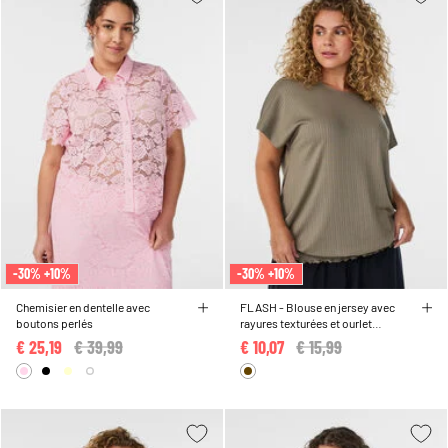
-30% +10%
-30% +10%
Chemisier en dentelle avec
FLASH - Blouse en jersey avec
boutons perlés
rayures texturées et ourlet
smocké
€ 25,19
Price reduced from
€ 39,99
to
€ 10,07
Price reduced from
€ 15,99
to