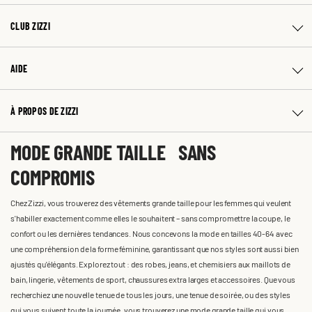
CLUB ZIZZI
AIDE
À PROPOS DE ZIZZI
MODE GRANDE TAILLE SANS
COMPROMIS
Chez Zizzi, vous trouverez des vêtements grande taille pour les femmes qui veulent
s'habiller exactement comme elles le souhaitent – sans compromettre la coupe, le
confort ou les dernières tendances. Nous concevons la mode en tailles 40-64 avec
une compréhension de la forme féminine, garantissant que nos styles sont aussi bien
ajustés qu'élégants. Explorez tout : des robes, jeans, et chemisiers aux maillots de
bain, lingerie, vêtements de sport, chaussures extra larges et accessoires. Que vous
recherchiez une nouvelle tenue de tous les jours, une tenue de soirée, ou des styles
qui vous suivent toute la journée, vous trouverez une mode grande taille qui vous