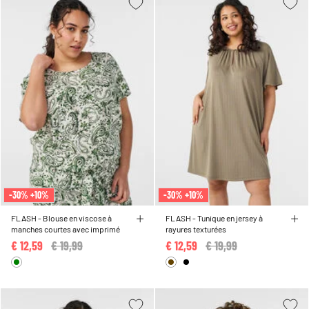
-30% +10%
-30% +10%
FLASH - Blouse en viscose à
FLASH - Tunique en jersey à
manches courtes avec imprimé
rayures texturées
€ 12,59
Price reduced from
€ 19,99
to
€ 12,59
Price reduced from
€ 19,99
to