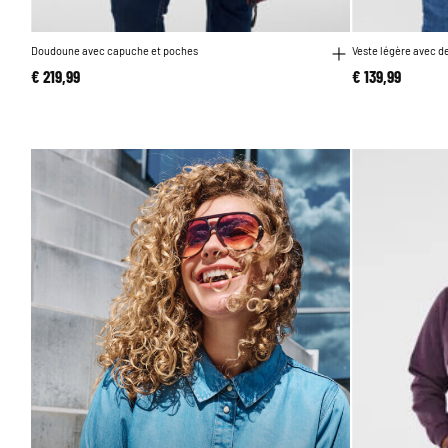
Doudoune avec capuche et poches
Veste légère avec 
€ 219,99
€ 139,99