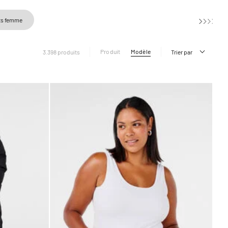
ts femme
Produit
Modèle
3.398 produits
Trier par