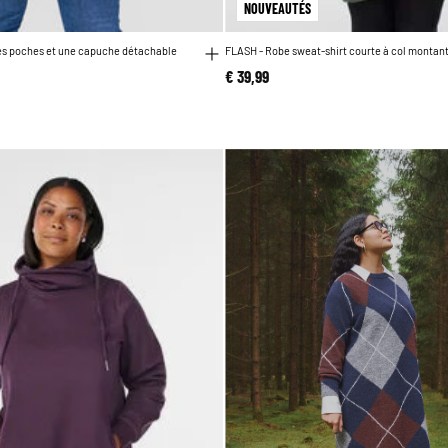
NOUVEAUTÉS
des poches et une capuche détachable
FLASH - Robe sweat-shirt courte à col montan
€ 39,99