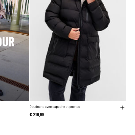
OUR
Doudoune avec capuche et poches
€ 219,99