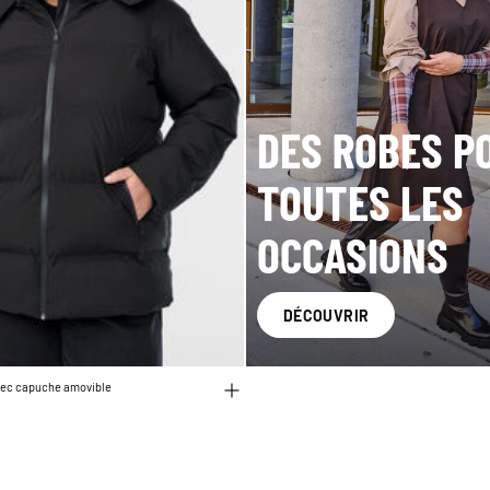
DES ROBES P
TOUTES LES
OCCASIONS
DÉCOUVRIR
vec capuche amovible