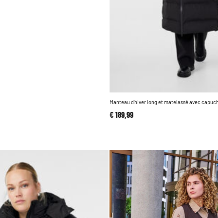
Manteau d'hiver long et matelassé avec capuc
€ 189,99