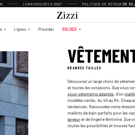
ON
LIVRAISON DÈS 0,95€*
POLITIQUE DE RETOUR
DE 30
es
Lignes
Preorder
SOLDES
VÊTEMEN
GRANDES TAILLES
Découvrez un large choix de vêtemen
et toutes les occasions. Que vous so
sous-vêtements adaptés
, d’un
maill
modèles variés, du 40 au 64. Chaque p
tendances. Renouvelez votre dressin
maillots de bain parfaits pour les v
largeur
et de lingerie féminine. Que v
toutes les possibilités et trouvez fa