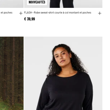
NOUVEAUTÉS
t et poches
FLASH - Robe sweat-shirt courte à col montant et poches
€ 39,99