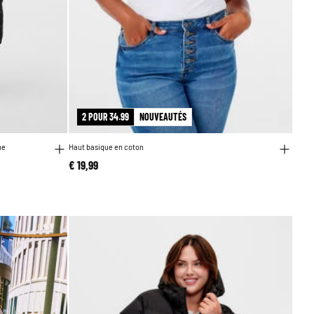
2 POUR 34.99
NOUVEAUTÉS
he
Haut basique en coton
€ 19,99