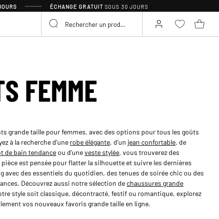
 JOURS
ÉCHANGE GRATUIT
SOUS 30 JOURS
TS FEMME
ts grande taille pour femmes, avec des options pour tous les goûts
yez à la recherche d’une
robe élégante
, d’un
jean confortable
, de
ot de bain tendance
ou d’une
veste stylée
, vous trouverez des
ièce est pensée pour flatter la silhouette et suivre les dernières
g avec des essentiels du quotidien, des tenues de soirée chic ou des
acances. Découvrez aussi notre sélection de
chaussures grande
otre style soit classique, décontracté, festif ou romantique, explorez
cilement vos nouveaux favoris grande taille en ligne.