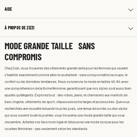
AIDE
À PROPOS DE ZIZZI
MODE GRANDE TAILLE SANS
COMPROMIS
Chez Zizzi, vous trouverez des vêtements grande taille pour les femmes qui veulent
s'habiller exactement comme elles le souhaitent – sans compromettre la coupe, le
confort ou les dernières tendances. Nous concevons la mode en tailles 40-64 avec
une compréhension de la forme féminine, garantissant que nos styles sont aussi bien
ajustés qu'élégants. Explorez tout : des robes, jeans, et chemisiers aux maillots de
bain, lingerie, vêtements de sport, chaussures extra larges et accessoires. Que vous
recherchiez une nouvelle tenue de tous les jours, une tenue de soirée, ou des styles
qui vous suivent toute la journée, vous trouverez une mode grande taille qui vous
ressemble. Achetez vos favoris en ligne et découvrez une mode conçue pour les
courbes féminines – pas seulement selon les standards.