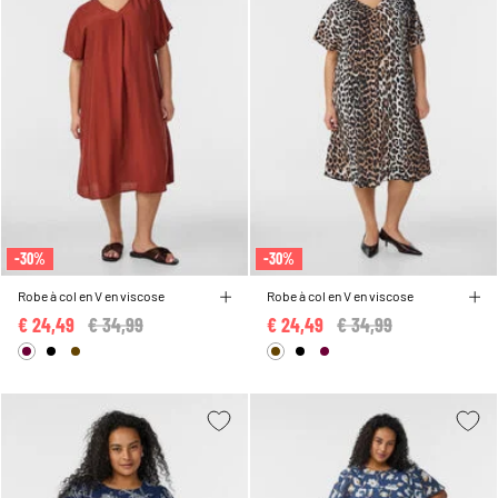
-30%
-30%
Robe à col en V en viscose
Robe à col en V en viscose
€ 24,49
Price reduced from
€ 34,99
to
€ 24,49
Price reduced from
€ 34,99
to