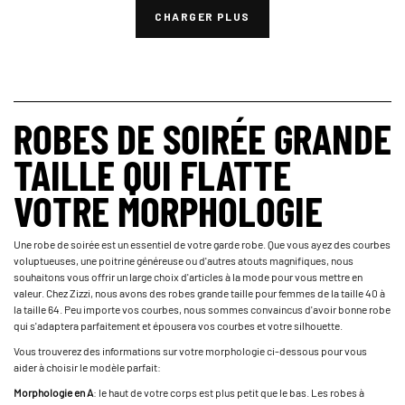
CHARGER PLUS
ROBES DE SOIRÉE GRANDE
TAILLE QUI FLATTE
VOTRE MORPHOLOGIE
Une robe de soirée est un essentiel de votre garde robe. Que vous ayez des courbes
voluptueuses, une poitrine généreuse ou d'autres atouts magnifiques, nous
souhaitons vous offrir un large choix d'articles à la mode pour vous mettre en
valeur. Chez Zizzi, nous avons des robes grande taille pour femmes de la taille 40 à
la taille 64. Peu importe vos courbes, nous sommes convaincus d'avoir bonne robe
qui s'adaptera parfaitement et épousera vos courbes et votre silhouette.
Vous trouverez des informations sur votre morphologie ci-dessous pour vous
aider à choisir le modèle parfait:
Morphologie en A
: le haut de votre corps est plus petit que le bas. Les robes à