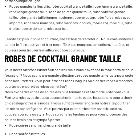
notre boutique en ligne:
Robes grandes tailles chic, robe cocktail grande taille, robe femme grande taille,
robe longue grande taille, robe de soirée grande taille, robe bohème grande
taille, robe grande taille femme moderne, robe en coton, robe fluide, robe avec
imprimé, robe sans manches, robe manches longues, robe à col, robe pull, robe
droite, robe en dentelle, robe courte...
La liste est plus longue et pourtant, elle est loin de s'arrêter ici. Nous vous invitons à
utiliser le filtre pour voir et trier nos différentes marques, collections, matières et
couleurs pour trouver la meilleure option pour vous.
ROBES DE COCKTAIL GRANDE TAILLE
Vous devez bientôt assister à un cocktail mais vous n'avez pas la robe parfaite pour
l'occasion? Nous avons une grande sélection de robes grande taille juste pour cette
occasion. Préférez-vous peut-être des robes longues ou bien des robes à manches
courtes ou encore des robes pailletées?
Nous avons des robes de soirée des plus tendances et à la mode juste pour vous.
Portez la robe avec de beaux accessoires brillants et des hauts talons pour un look
chic et élégant très a la mode. Il vous suffit de vous rendre sur notre site pour trier
les robes par catégories. Vous pouvez par example les triez par prix, soldes,
coupes, couleurs ou style. Nous suivons les tendances pour vous proposer des
coupes féminines et sympa à porter.
Robe soirée sans manches grande taille
Robe soirée à bretelles