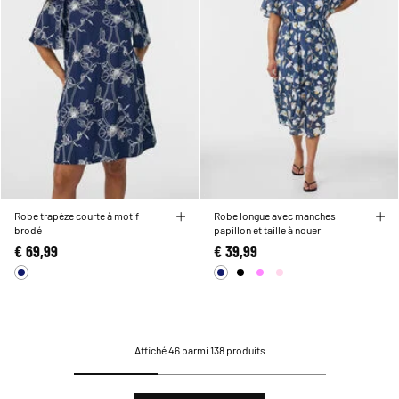
Robe trapèze courte à motif
Robe longue avec manches
brodé
papillon et taille à nouer
€ 69,99
€ 39,99
Affiché 46 parmi 138 produits