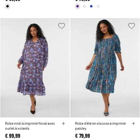
Robe midi à imprimé floral avec
Robe d'été en viscose à imprimé
ourlet à volants
paisley
€ 99,99
€ 79,99