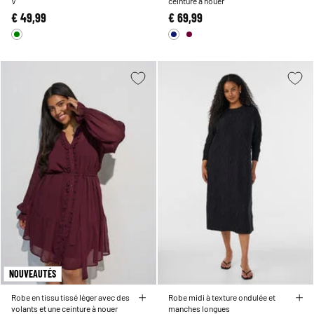
V
ceinture à nouer
€ 49,99
€ 69,99
NOUVEAUTÉS
Robe en tissu tissé léger avec des
Robe midi à texture ondulée et
volants et une ceinture à nouer
manches longues