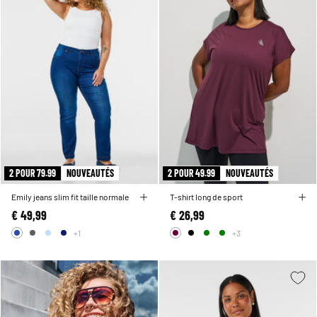
2 POUR 79.99
NOUVEAUTÉS
2 POUR 49.99
NOUVEAUTÉS
Emily jeans slim fit taille normale
T-shirt long de sport
€ 49,99
€ 26,99
+1
+3