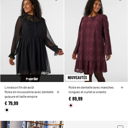
NOUVEAUTÉS
order
Pre
Livraison fin de août
Robe en dentelle avec manches
Robe en mousseline avec dentelle
longues et ourlet à volants
guipure et taille empire
€ 89,99
€ 79,99