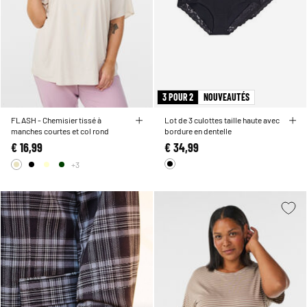
3 POUR 2
NOUVEAUTÉS
FLASH - Chemisier tissé à
Lot de 3 culottes taille haute avec
manches courtes et col rond
bordure en dentelle
€ 16,99
€ 34,99
+3