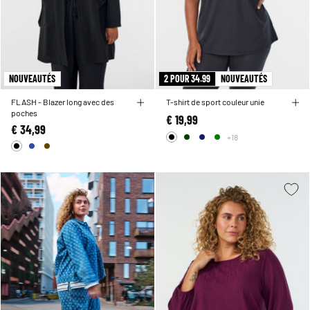
NOUVEAUTÉS
2 POUR 34.99
NOUVEAUTÉS
FLASH - Blazer long avec des
T-shirt de sport couleur unie
poches
€ 19,99
€ 34,99
+18