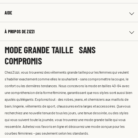
AIDE
À PROPOS DE ZIZZI
MODE GRANDE TAILLE SANS
COMPROMIS
Chez Zizzi, vous trouverez des vêtements grande taille pour les femmes qui veulent
s'habiller exactement comme elles le souhaitent – sans compromettre la coupe, le
confort ou les dernières tendances. Nous concevons la mode en tailles 40-64 avec
une compréhension de la forme féminine, garantissant que nos styles sont aussi bien
ajustés qu'élégants. Explorez tout : des robes, jeans, et chemisiers aux maillots de
bain, lingerie, vêtements de sport, chaussures extra larges et accessoires. Que vous
recherchiez une nouvelle tenue de tous les jours, une tenue de soirée, ou des styles
qui vous suivent toute la journée, vous trouverez une mode grande taille qui vous
ressemble. Achetez vos favoris en ligne et découvrez une mode conçue pour les
courbes féminines – pas seulement selon les standards.