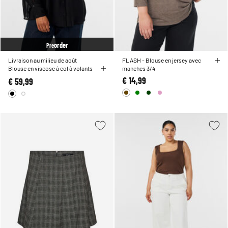
order
Pre
Livraison au milieu de août
FLASH - Blouse en jersey avec
Blouse en viscose à col à volants
manches 3/4
€ 14,99
€ 59,99