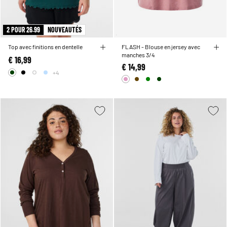
2 POUR 26.99
NOUVEAUTÉS
Top avec finitions en dentelle
FLASH - Blouse en jersey avec
manches 3/4
€ 16,99
€ 14,99
+4