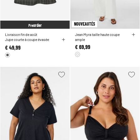
NOUVEAUTÉS
order
Pre
Livraison fin de août
Jean Myra taille haute coupe
Jupe courte à coupe évasée
ample
€ 69,99
€ 49,99