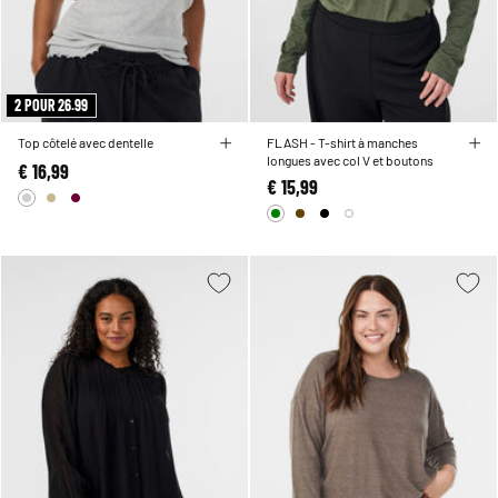
2 POUR 26.99
Top côtelé avec dentelle
FLASH - T-shirt à manches
longues avec col V et boutons
€ 16,99
€ 15,99