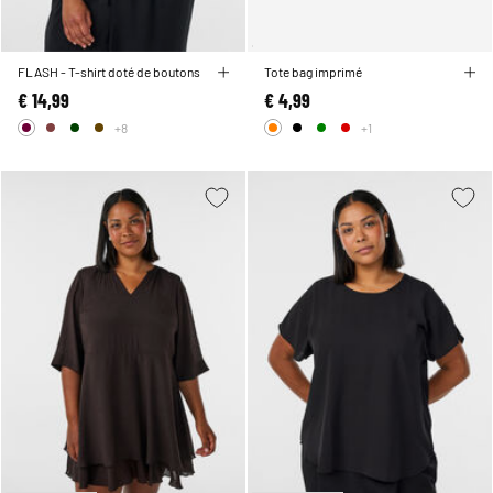
FLASH - T-shirt doté de boutons
Tote bag imprimé
€ 14,99
€ 4,99
+8
+1