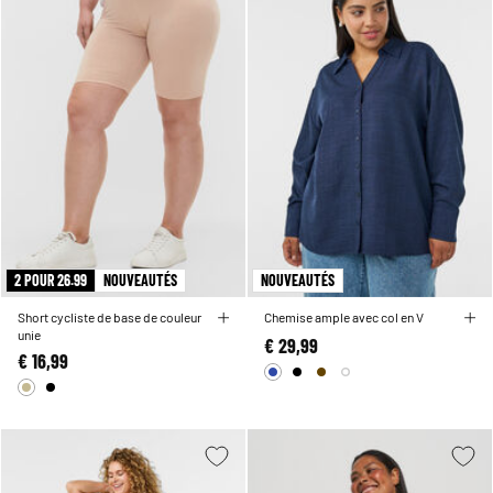
2 POUR 26.99
NOUVEAUTÉS
NOUVEAUTÉS
Short cycliste de base de couleur
Chemise ample avec col en V
unie
€ 29,99
€ 16,99