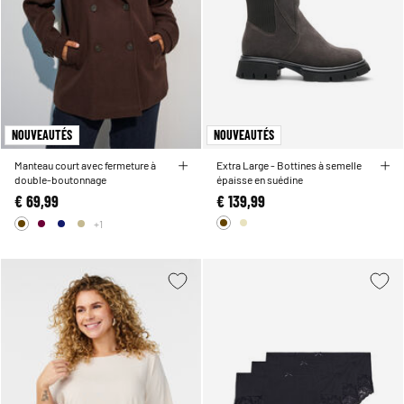
NOUVEAUTÉS
NOUVEAUTÉS
Manteau court avec fermeture à
Extra Large - Bottines à semelle
double-boutonnage
épaisse en suédine
€ 69,99
€ 139,99
+1