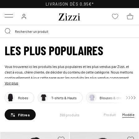
POLITIQUE DE RETOUR
DE 30 JOURS
Menu
LES PLUS POPULAIRES
Vous trouverez ici les produits les plus populaires et les plus vendus ­par Zizzi, et
c’est à vous, chère cliente, de décider du contenu de cette catégorie. Nous mettons
continuellement à jour cette page avec les produits les plus vendus comprenant
Voir plus
les
hauts
, les
robes
, les
pantalons
, les
jeans
et bien plus encore!
Robes
T-shirts & Hauts
Blouses & chemises
Produit
Modèle
399 produits
Filtres