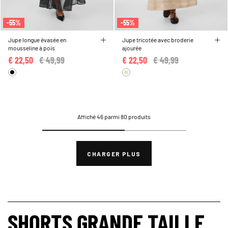
-55%
-55%
Jupe longue évasée en
Jupe tricotée avec broderie
mousseline à pois
ajourée
€ 22,50
Price reduced from
€ 49,99
to
€ 22,50
Price reduced from
€ 49,99
to
Affiché 46 parmi 80 produits
CHARGER PLUS
SHORTS GRANDE TAILLE