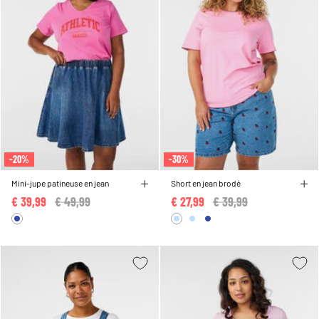
-20%
-30%
Mini-jupe patineuse en jean
Short en jean brodé
€ 39,99
Price reduced from
€ 49,99
to
€ 27,99
Price reduced from
€ 39,99
to