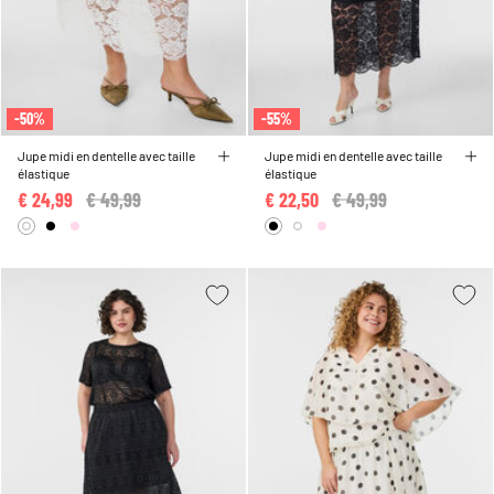
-50%
-55%
Jupe midi en dentelle avec taille
Jupe midi en dentelle avec taille
élastique
élastique
€ 24,99
Price reduced from
€ 49,99
to
€ 22,50
Price reduced from
€ 49,99
to