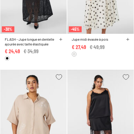
-30%
-45%
FLASH - Jupe longue en dentelle
Jupe midi évasée à pois
ajourée avec taille élastiquée
€ 27,49
Price reduced from
€ 49,99
to
€ 24,49
Price reduced from
€ 34,99
to