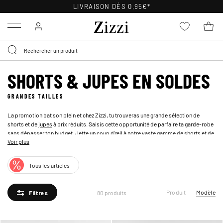
POLITIQUE DE RETOUR
DE 30 JOURS
Menu
SHORTS & JUPES EN SOLDES
GRANDES TAILLES
La promotion bat son plein et chez Zizzi, tu trouveras une grande sélection de
shorts et de
jupes
à prix réduits. Saisis cette opportunité de parfaire ta garde-robe
sans dépasser ton budget. Jette un coup d'œil à notre vaste gamme de
shorts
et de
Voir plus
jupes grandes tailles en promotion !
Tous les articles
Produit
Modèle
80 produits
Filtres