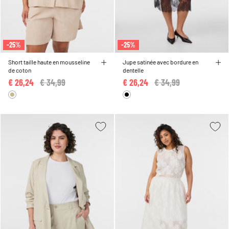
-25%
-25%
Short taille haute en mousseline
Jupe satinée avec bordure en
de coton
dentelle
€ 26,24
Price reduced from
€ 34,99
to
€ 26,24
Price reduced from
€ 34,99
to