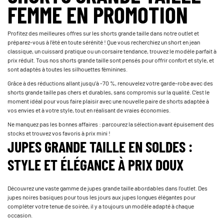
FEMME EN PROMOTION
Profitez des meilleures offres sur les shorts grande taille dans notre outlet et
préparez-vous à l’été en toute sérénité ! Que vous recherchiez un short en jean
classique, un cuissard pratique ou un corsaire tendance, trouvez le modèle parfait à
prix réduit. Tous nos shorts grande taille sont pensés pour offrir confort et style, et
sont adaptés à toutes les silhouettes féminines.
Grâce à des réductions allant jusqu’à -70 %, renouvelez votre garde-robe avec des
shorts grande taille pas chers et durables, sans compromis sur la qualité. C’est le
moment idéal pour vous faire plaisir avec une nouvelle paire de shorts adaptée à
vos envies et à votre style, tout en réalisant de vraies économies.
Ne manquez pas les bonnes affaires : parcourez la sélection avant épuisement des
stocks et trouvez vos favoris à prix mini !
JUPES GRANDE TAILLE EN SOLDES :
STYLE ET ÉLÉGANCE À PRIX DOUX
Découvrez une vaste gamme de jupes grande taille abordables dans l’outlet. Des
jupes noires basiques pour tous les jours aux jupes longues élégantes pour
compléter votre tenue de soirée, il y a toujours un modèle adapté à chaque
occasion.