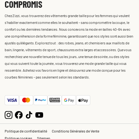
COMPROMIS
Chez Zizzi, vous trouverez des vêtements grande taille pour les femmes qui veulent
s'habiller exactement comme elles le souhaitent – sans compromettre la coupe, le
confort ou les dernières tendances. Nous concevons la mode en tailles 40-64 avec
une compréhension de la forme féminine, garantissant que nos styles sont aussi bien
ajustés qu'élégants. Explorez tout : des robes, jeans, et chemisiers aux maillots de
bain, lingerie, vêtements de sport, chaussures extra larges et accessoires. Que vous
recherchiez une nouvelle tenue de tous les jours, une tenue de soirée, ou des styles
qui vous suivent toute la journée, vous trouverez une mode grande taille qui vous
ressemble. Achetez vos favoris en ligne et découvrez une mode conçue pour les
courbes féminines – pas seulement selon les standards.
Politique de confidentialité
Conditions Générales de Vente
Politique cookies
Sitemap