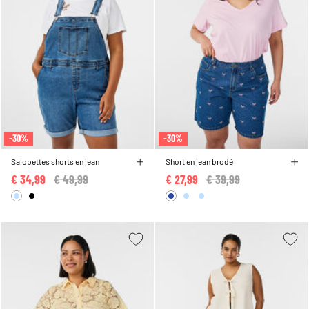
-30%
-30%
Salopettes shorts en jean
Short en jean brodé
€ 34,99
Price reduced from
€ 49,99
to
€ 27,99
Price reduced from
€ 39,99
to