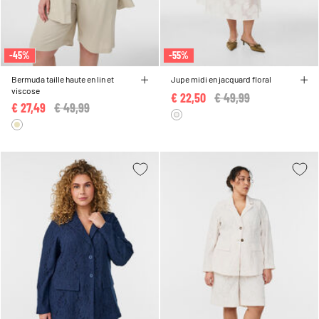
-45%
-55%
Bermuda taille haute en lin et
Jupe midi en jacquard floral
viscose
€ 22,50
Price reduced from
€ 49,99
to
€ 27,49
Price reduced from
€ 49,99
to