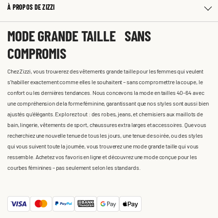
À PROPOS DE ZIZZI
MODE GRANDE TAILLE SANS
COMPROMIS
Chez Zizzi, vous trouverez des vêtements grande taille pour les femmes qui veulent
s'habiller exactement comme elles le souhaitent – sans compromettre la coupe, le
confort ou les dernières tendances. Nous concevons la mode en tailles 40-64 avec
une compréhension de la forme féminine, garantissant que nos styles sont aussi bien
ajustés qu'élégants. Explorez tout : des robes, jeans, et chemisiers aux maillots de
bain, lingerie, vêtements de sport, chaussures extra larges et accessoires. Que vous
recherchiez une nouvelle tenue de tous les jours, une tenue de soirée, ou des styles
qui vous suivent toute la journée, vous trouverez une mode grande taille qui vous
ressemble. Achetez vos favoris en ligne et découvrez une mode conçue pour les
courbes féminines – pas seulement selon les standards.