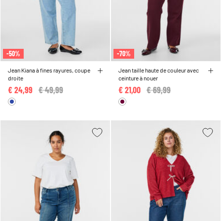
-50%
-70%
Jean Kiana à fines rayures, coupe
Jean taille haute de couleur avec
droite
ceinture à nouer
€ 24,99
Price reduced from
€ 49,99
to
€ 21,00
Price reduced from
€ 69,99
to