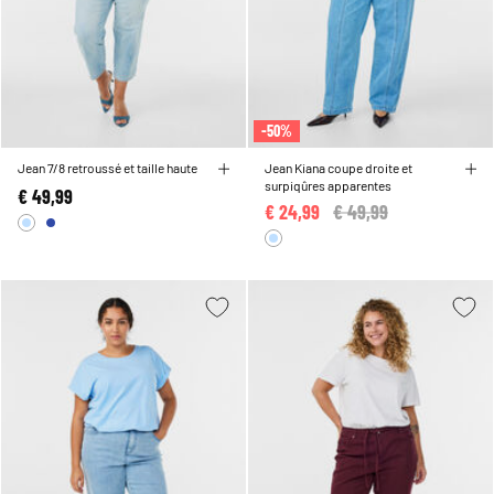
-50%
Jean 7/8 retroussé et taille haute
Jean Kiana coupe droite et
surpiqûres apparentes
€ 49,99
€ 24,99
Price reduced from
€ 49,99
to