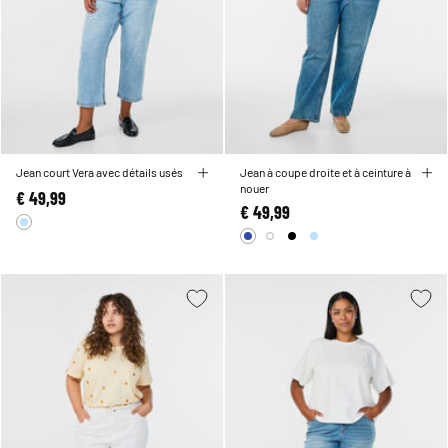
Jean court Vera avec détails usés
Jean à coupe droite et à ceinture à
nouer
€ 49,99
€ 49,99