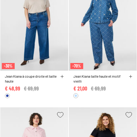
-30%
-70%
Jean Kiana à coupe droite et taille
Jean Kiana taille haute et motif
haute
vieilli
€ 48,99
Price reduced from
€ 69,99
to
€ 21,00
Price reduced from
€ 69,99
to