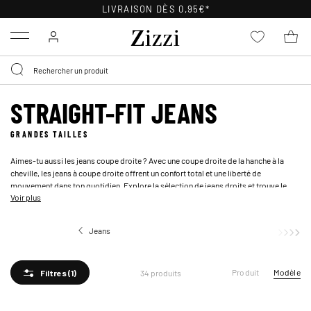
LIVRAISON DÈS 0,95€*
Menu
STRAIGHT-FIT JEANS
GRANDES TAILLES
Aimes-tu aussi les jeans coupe droite ? Avec une coupe droite de la hanche à la
cheville, les jeans à coupe droite offrent un confort total et une liberté de
mouvement dans ton quotidien. Explore la sélection de jeans droits et trouve le
Voir plus
rêve en denim pour ta garde-robe.
Jeans
Straight-fit jeans
Produit
Modèle
34 produits
Filtres
(1)