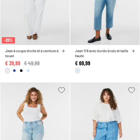
-20%
Jean à coupe droite et à ceinture à
Jean 7/8 avec bords bruts et taille
nouer
haute
€ 39,99
Price reduced from
€ 49,99
to
€ 69,99