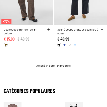
-70%
Jean coupe droite en denim
Jean à coupe droite et à ceinture à
coloré
nouer
€ 15,00
Price reduced from
€ 49,99
to
€ 49,99
Affiché 34 parmi 34 produits
CATÉGORIES POPULAIRES