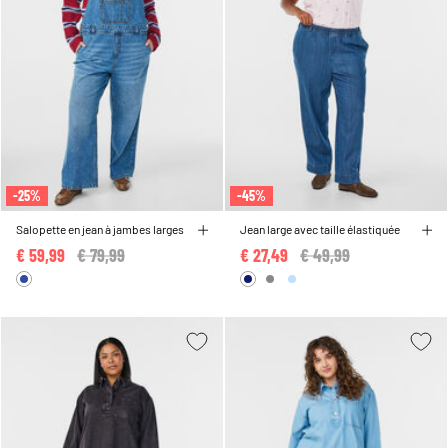
-25%
-45%
Salopette en jean à jambes larges
Jean large avec taille élastiquée
€ 59,99
Price reduced from
€ 79,99
to
€ 27,49
Price reduced from
€ 49,99
to