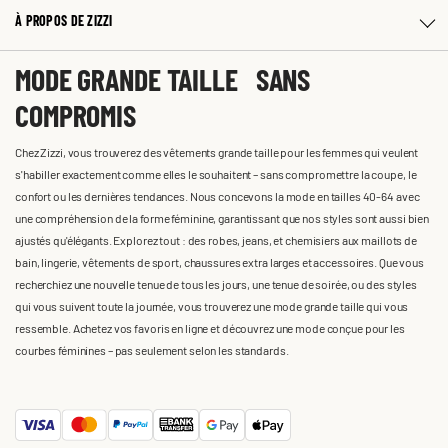
À PROPOS DE ZIZZI
MODE GRANDE TAILLE SANS
COMPROMIS
Chez Zizzi, vous trouverez des vêtements grande taille pour les femmes qui veulent
s'habiller exactement comme elles le souhaitent – sans compromettre la coupe, le
confort ou les dernières tendances. Nous concevons la mode en tailles 40-64 avec
une compréhension de la forme féminine, garantissant que nos styles sont aussi bien
ajustés qu'élégants. Explorez tout : des robes, jeans, et chemisiers aux maillots de
bain, lingerie, vêtements de sport, chaussures extra larges et accessoires. Que vous
recherchiez une nouvelle tenue de tous les jours, une tenue de soirée, ou des styles
qui vous suivent toute la journée, vous trouverez une mode grande taille qui vous
ressemble. Achetez vos favoris en ligne et découvrez une mode conçue pour les
courbes féminines – pas seulement selon les standards.