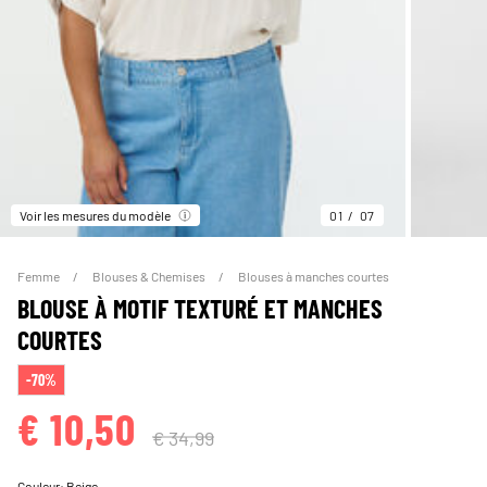
Voir les mesures du modèle
01
07
Femme
Blouses & Chemises
Blouses à manches courtes
BLOUSE À MOTIF TEXTURÉ ET MANCHES
COURTES
-70%
€ 10,50
€ 34,99
Couleur:
Beige