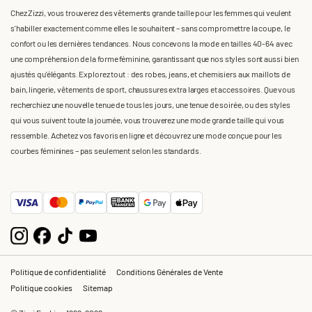
Chez Zizzi, vous trouverez des vêtements grande taille pour les femmes qui veulent
s'habiller exactement comme elles le souhaitent – sans compromettre la coupe, le
confort ou les dernières tendances. Nous concevons la mode en tailles 40-64 avec
une compréhension de la forme féminine, garantissant que nos styles sont aussi bien
ajustés qu'élégants. Explorez tout : des robes, jeans, et chemisiers aux maillots de
bain, lingerie, vêtements de sport, chaussures extra larges et accessoires. Que vous
recherchiez une nouvelle tenue de tous les jours, une tenue de soirée, ou des styles
qui vous suivent toute la journée, vous trouverez une mode grande taille qui vous
ressemble. Achetez vos favoris en ligne et découvrez une mode conçue pour les
courbes féminines – pas seulement selon les standards.
Politique de confidentialité
Conditions Générales de Vente
Politique cookies
Sitemap