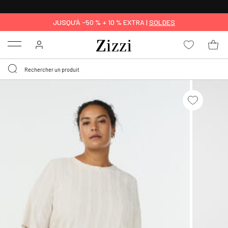
LIVRAISON DÈS 0,95€*
JUSQU’À -50 % + 10 % EXTRA |
SOLDES
Menu