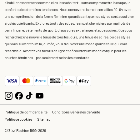
s'habiller exactement comme elles le souhaitent – sans compromettre la coupe, le
confort ou les dernières tendances. Nous concevons la mode en tailles 40-64 avec
une compréhension de la forme féminine, garantissant que nos styles sont aussi bien
ajustés qu'élégants. Explorez tout : des robes, jeans, et chemisiers aux maillots de
bain, lingerie, vêtements de sport, chaussures extra larges et accessoires. Que vous
recherchiez une nouvelle tenue de tous les jours, une tenue de soirée, ou des styles
qui vous suivent toute la journée, vous trouverez une mode grande taille qui vous
ressemble. Achetez vos favoris en ligne et découvrez une mode conçue pour les
courbes féminines – pas seulement selon les standards.
Politique de confidentialité
Conditions Générales de Vente
Politique cookies
Sitemap
© Zizzi Fashion 1999-2026