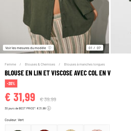
Voir les mesures du modèle
01
07
Femme
Blouses & Chemises
Blouses à manches longues
BLOUSE EN LIN ET VISCOSE AVEC COL EN V
-20%
€ 31,99
€ 39,99
30 jours de BEST PRICE*: € 31,99
Couleur:
Vert