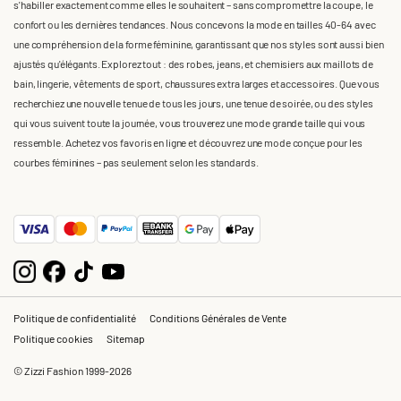
s'habiller exactement comme elles le souhaitent – sans compromettre la coupe, le
confort ou les dernières tendances. Nous concevons la mode en tailles 40-64 avec
une compréhension de la forme féminine, garantissant que nos styles sont aussi bien
ajustés qu'élégants. Explorez tout : des robes, jeans, et chemisiers aux maillots de
bain, lingerie, vêtements de sport, chaussures extra larges et accessoires. Que vous
recherchiez une nouvelle tenue de tous les jours, une tenue de soirée, ou des styles
qui vous suivent toute la journée, vous trouverez une mode grande taille qui vous
ressemble. Achetez vos favoris en ligne et découvrez une mode conçue pour les
courbes féminines – pas seulement selon les standards.
Politique de confidentialité
Conditions Générales de Vente
Politique cookies
Sitemap
© Zizzi Fashion 1999-2026