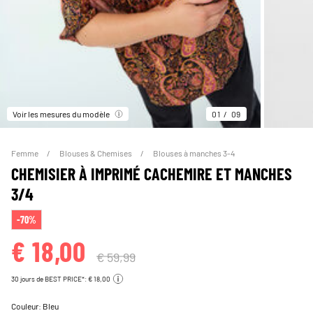
Voir les mesures du modèle
01
09
Femme
Blouses & Chemises
Blouses à manches 3-4
CHEMISIER À IMPRIMÉ CACHEMIRE ET MANCHES
3/4
-70%
€ 18,00
€ 59,99
30 jours de BEST PRICE*: € 18,00
Couleur:
Bleu