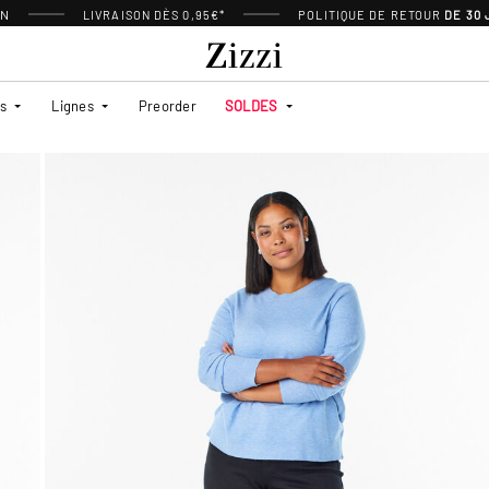
ON
LIVRAISON DÈS 0,95€*
POLITIQUE DE RETOUR
DE 30
es
Lignes
Preorder
SOLDES