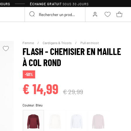
 JOURS
ÉCHANGE GRATUIT
SOUS 30 JOURS
Femme
Cardigans & Tricots
Pull en tricot
FLASH - CHEMISIER EN MAILLE
À COL ROND
-50%
€ 14,99
€ 29,99
Couleur:
Bleu