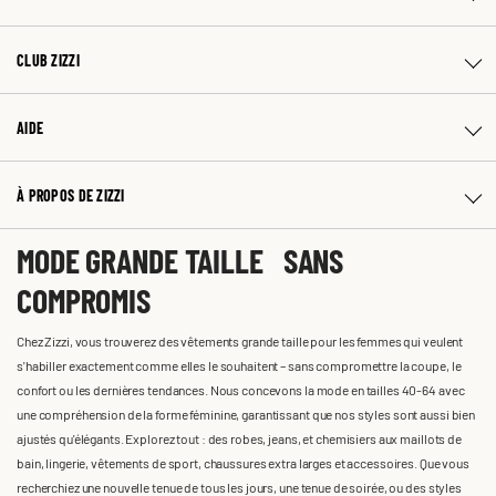
CLUB ZIZZI
AIDE
À PROPOS DE ZIZZI
MODE GRANDE TAILLE SANS
COMPROMIS
Chez Zizzi, vous trouverez des vêtements grande taille pour les femmes qui veulent
s'habiller exactement comme elles le souhaitent – sans compromettre la coupe, le
confort ou les dernières tendances. Nous concevons la mode en tailles 40-64 avec
une compréhension de la forme féminine, garantissant que nos styles sont aussi bien
ajustés qu'élégants. Explorez tout : des robes, jeans, et chemisiers aux maillots de
bain, lingerie, vêtements de sport, chaussures extra larges et accessoires. Que vous
recherchiez une nouvelle tenue de tous les jours, une tenue de soirée, ou des styles