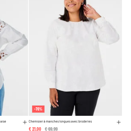
-70%
laise
Chemisier à manches longues avec broderies
€ 21,00
Price reduced from
€ 69,99
to