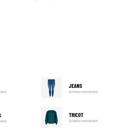
JEANS
Achetez maintenant
enant
TRICOT
S
Achetez maintenant
enant