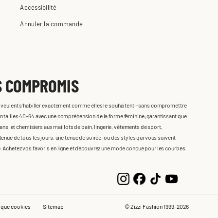
Accessibilité
Annuler la commande
S COMPROMIS
i veulent s'habiller exactement comme elles le souhaitent – sans compromettre
n tailles 40-64 avec une compréhension de la forme féminine, garantissant que
eans, et chemisiers aux maillots de bain, lingerie, vêtements de sport,
enue de tous les jours, une tenue de soirée, ou des styles qui vous suivent
e. Achetez vos favoris en ligne et découvrez une mode conçue pour les courbes
tique cookies
Sitemap
© Zizzi Fashion 1999-2026