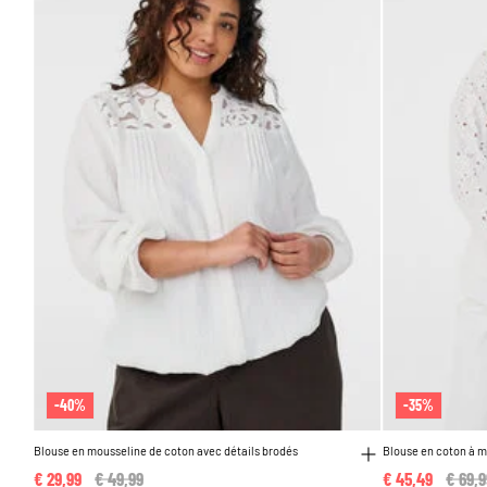
-40%
-35%
Blouse en mousseline de coton avec détails brodés
Blouse en coton à m
€ 29,99
Price reduced from
€ 49,99
to
€ 45,49
Price
€ 69,9