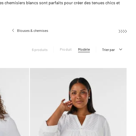
es chemisiers blancs sont parfaits pour créer des tenues chics et
Blouses & chemises
Blouses à manches
Produit
Modèle
6 produits
Trier par