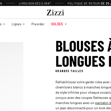
ON
LIVRAISON DÈS 0,95€*
POLITIQUE DE RETOUR
DE 30
es
Lignes
Preorder
SOLDES
BLOUSES 
LONGUES 
GRANDES TAILLES
Rafraîchissez votre garde-robe avec 
chemisiers blancs à manches longues
de style infinies pour chaque occasi
conçus avec des coupes flatteuses q
manches longues avec un
pantalon d
un jean décontracté pour un look dé