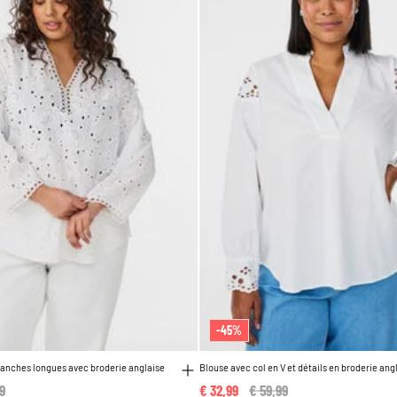
-45%
anches longues avec broderie anglaise
Blouse avec col en V et détails en broderie ang
 reduced from
9
to
€ 32,99
Price reduced from
€ 59,99
to