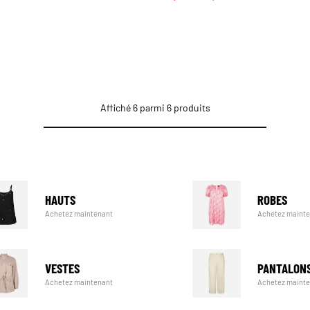
Affiché 6 parmi 6 produits
HAUTS
ROBES
Achetez maintenant
Achetez maint
VESTES
PANTALON
Achetez maintenant
Achetez maint