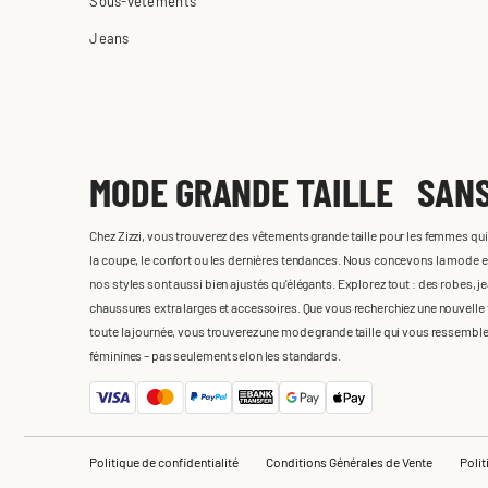
Sous-vêtements
Jeans
MODE GRANDE TAILLE SAN
Chez Zizzi, vous trouverez des vêtements grande taille pour les femmes qu
la coupe, le confort ou les dernières tendances. Nous concevons la mode e
nos styles sont aussi bien ajustés qu'élégants. Explorez tout : des robes, j
chaussures extra larges et accessoires. Que vous recherchiez une nouvelle t
toute la journée, vous trouverez une mode grande taille qui vous ressembl
féminines – pas seulement selon les standards.
Politique de confidentialité
Conditions Générales de Vente
Poli