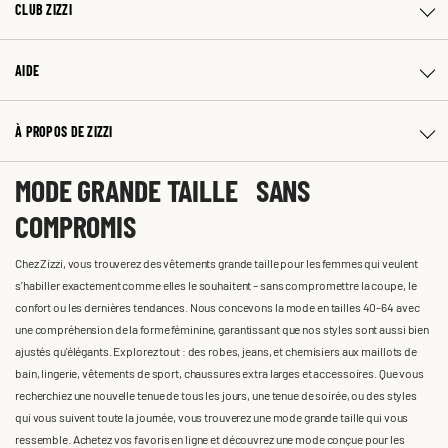
CLUB ZIZZI
AIDE
À PROPOS DE ZIZZI
MODE GRANDE TAILLE SANS
COMPROMIS
Chez Zizzi, vous trouverez des vêtements grande taille pour les femmes qui veulent
s'habiller exactement comme elles le souhaitent – sans compromettre la coupe, le
confort ou les dernières tendances. Nous concevons la mode en tailles 40-64 avec
une compréhension de la forme féminine, garantissant que nos styles sont aussi bien
ajustés qu'élégants. Explorez tout : des robes, jeans, et chemisiers aux maillots de
bain, lingerie, vêtements de sport, chaussures extra larges et accessoires. Que vous
recherchiez une nouvelle tenue de tous les jours, une tenue de soirée, ou des styles
qui vous suivent toute la journée, vous trouverez une mode grande taille qui vous
ressemble. Achetez vos favoris en ligne et découvrez une mode conçue pour les