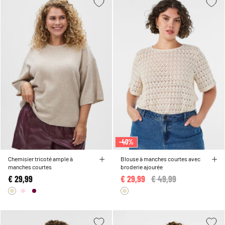
-40%
Chemisier tricoté ample à
Blouse à manches courtes avec
manches courtes
broderie ajourée
€ 29,99
€ 29,99
Price reduced from
€ 49,99
to