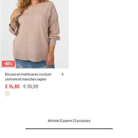
-60%
Blouse en maille avec couture
centrale et manches raglan
€ 14,80
Price reduced from
€ 36,99
to
Affiché 21 parmi 21 produits