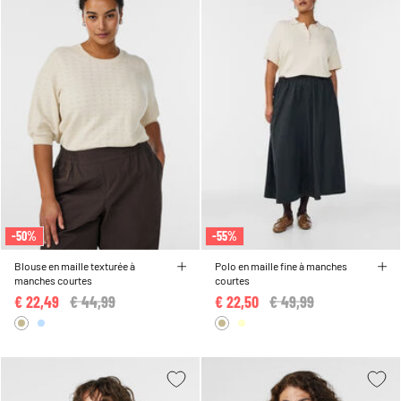
-50%
-55%
Blouse en maille texturée à
Polo en maille fine à manches
manches courtes
courtes
€ 22,49
Price reduced from
€ 44,99
to
€ 22,50
Price reduced from
€ 49,99
to