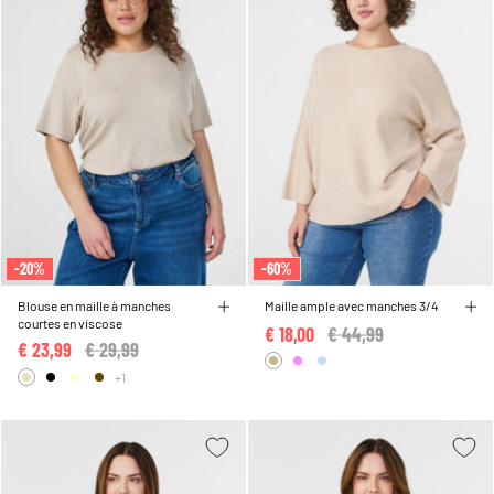
-20%
-60%
Blouse en maille à manches
Maille ample avec manches 3/4
courtes en viscose
€ 18,00
Price reduced from
€ 44,99
to
€ 23,99
Price reduced from
€ 29,99
to
+1