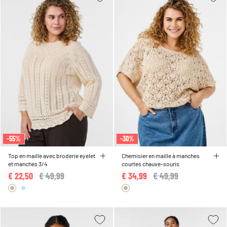
-55%
-30%
Top en maille avec broderie eyelet
Chemisier en maille à manches
et manches 3/4
courtes chauve-souris
€ 22,50
Price reduced from
€ 49,99
to
€ 34,99
Price reduced from
€ 49,99
to