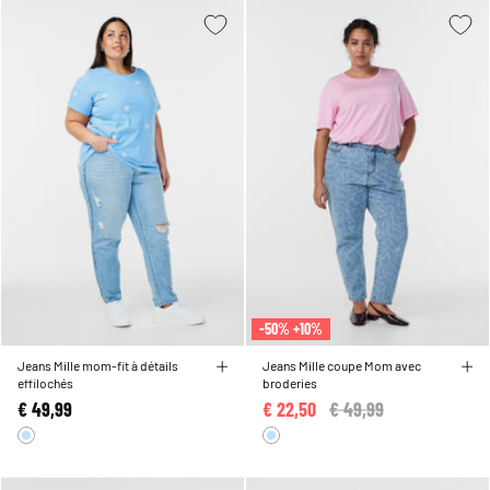
-50% +10%
Jeans Mille mom-fit à détails
Jeans Mille coupe Mom avec
effilochés
broderies
€ 49,99
€ 22,50
Price reduced from
€ 49,99
to