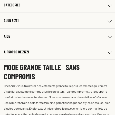
CATÉGORIES
CLUB ZIZZI
AIDE
À PROPOS DE ZIZZI
MODE GRANDE TAILLE SANS
COMPROMIS
Chez Zizzi, vous trouverez des vêtements grande taille pour les femmes qui veulent
s'habiller exactement comme elles le souhaitent – sans compromettre la coupe, le
confort ou les dernières tendances. Nous concevons la mode en tailles 40-64 avec
une compréhension de la forme féminine, garantissant que nos styles sont aussi bien
ajustés qu'élégants. Explorez tout : des robes, jeans, et chemisiers aux maillots de
bain, lingerie, vêtements de sport, chaussures extra larges et accessoires. Que vous