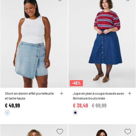
-45%
Short en denim effet portefeuille
Jupe en jean à coupe évasée avec
et taille haute
fermeture boutonnée
€ 49,99
€ 38,49
Price reduced from
€ 69,99
to