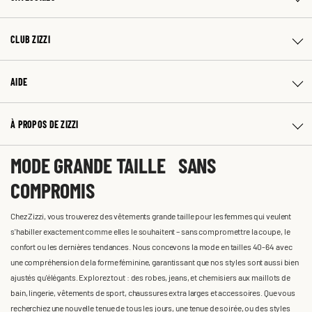
CLUB ZIZZI
AIDE
À PROPOS DE ZIZZI
MODE GRANDE TAILLE SANS
COMPROMIS
Chez Zizzi, vous trouverez des vêtements grande taille pour les femmes qui veulent
s'habiller exactement comme elles le souhaitent – sans compromettre la coupe, le
confort ou les dernières tendances. Nous concevons la mode en tailles 40-64 avec
une compréhension de la forme féminine, garantissant que nos styles sont aussi bien
ajustés qu'élégants. Explorez tout : des robes, jeans, et chemisiers aux maillots de
bain, lingerie, vêtements de sport, chaussures extra larges et accessoires. Que vous
recherchiez une nouvelle tenue de tous les jours, une tenue de soirée, ou des styles