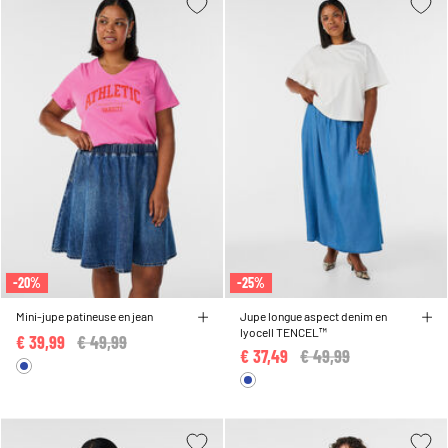
-20%
-25%
Mini-jupe patineuse en jean
Jupe longue aspect denim en
lyocell TENCEL™
€ 39,99
Price reduced from
€ 49,99
to
€ 37,49
Price reduced from
€ 49,99
to