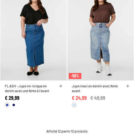
-50%
FLASH - Jupe mi-longue en
Jupe maxi en denim avec fente
denim avec une fente à l’avant
avant
€ 29,99
€ 24,99
Price reduced from
€ 49,99
to
Affiché 12 parmi 12 produits