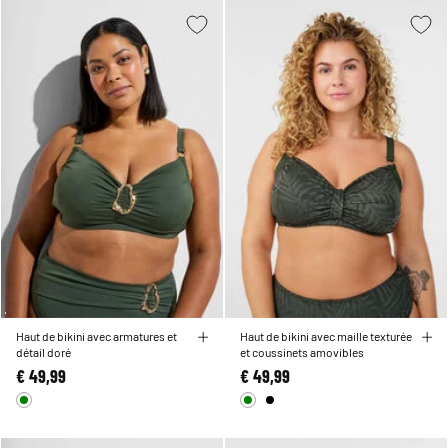
Haut de bikini avec armatures et
Haut de bikini avec maille texturée
détail doré
et coussinets amovibles
€ 49,99
€ 49,99