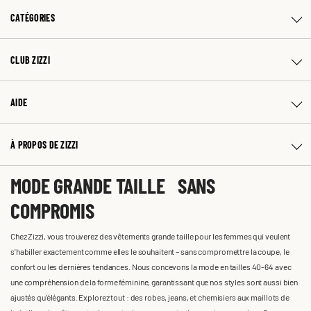
CATÉGORIES
CLUB ZIZZI
AIDE
À PROPOS DE ZIZZI
MODE GRANDE TAILLE SANS
COMPROMIS
Chez Zizzi, vous trouverez des vêtements grande taille pour les femmes qui veulent
s'habiller exactement comme elles le souhaitent – sans compromettre la coupe, le
confort ou les dernières tendances. Nous concevons la mode en tailles 40-64 avec
une compréhension de la forme féminine, garantissant que nos styles sont aussi bien
ajustés qu'élégants. Explorez tout : des robes, jeans, et chemisiers aux maillots de