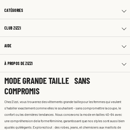
CATÉGORIES
CLUB ZIZZI
AIDE
À PROPOS DE ZIZZI
MODE GRANDE TAILLE SANS
COMPROMIS
Chez Zizzi, vous trouverez des vêtements grande taille pour les femmes qui veulent
s'habiller exactement comme elles le souhaitent – sans compromettre la coupe, le
confort ou les dernières tendances. Nous concevons la mode en tailles 40-64 avec
une compréhension de la forme féminine, garantissant que nos styles sont aussi bien
ajustés qu'élégants. Explorez tout : des robes, jeans, et chemisiers aux maillots de