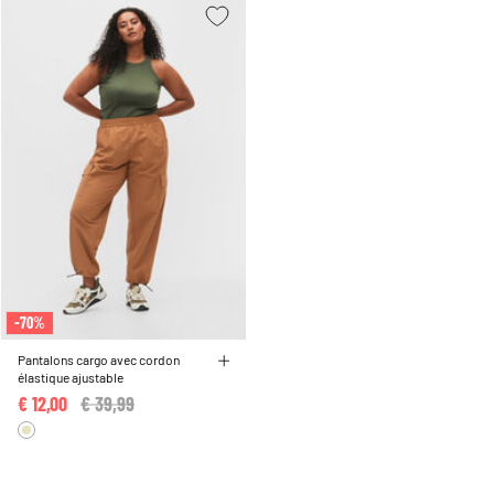
-70%
Pantalons cargo avec cordon
élastique ajustable
€ 12,00
Price reduced from
€ 39,99
to