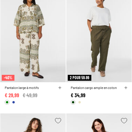
-40%
2 POUR 59.99
Pantalon large à motifs
Pantalon cargo ample en coton
€ 29,99
Price reduced from
€ 49,99
to
€ 34,99