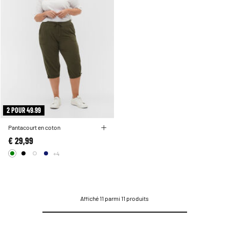
2 POUR 49.99
Pantacourt en coton
€ 29,99
+4
Affiché 11 parmi 11 produits