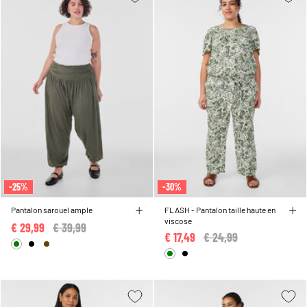
-25%
-30%
Pantalon sarouel ample
FLASH - Pantalon taille haute en
viscose
€ 29,99
Price reduced from
€ 39,99
to
€ 17,49
Price reduced from
€ 24,99
to