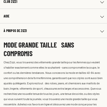
CLUB ZIZZI
AIDE
À PROPOS DE ZIZZI
MODE GRANDE TAILLE SANS
COMPROMIS
Chez Zizzi, vous trouverez des vêtements grande taille pour les femmes qui veulent
s'habiller exactement comme elles le souhaitent – sans compromettre la coupe, le
confort ou les dernières tendances. Nous concevons la mode en tailles 40-64 avec
une compréhension de la forme féminine, garantissant que nos styles sont aussi bien
ajustés qu'élégants. Explorez tout : des robes, jeans, et chemisiers aux maillots de
bain, lingerie, vêtements de sport, chaussures extra larges et accessoires. Que vous
recherchiez une nouvelle tenue de tous les jours, une tenue de soirée, ou des styles
qui vous suivent toute la journée, vous trouverez une mode grande taille qui vous
ressemble. Achetez vos favoris en ligne et découvrez une mode conçue pour les