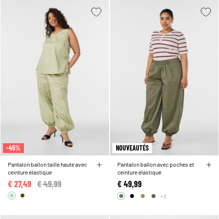
-45%
NOUVEAUTÉS
Pantalon ballon taille haute avec
Pantalon ballon avec poches et
ceinture élastique
ceinture élastique
€ 27,49
Price reduced from
€ 49,99
to
€ 49,99
+3