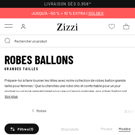
LIVRAISON DÈS 0,95€*
JUSQU’À -50 % + 10 % EXTRA |
SOLDES
Menu
ROBES BALLONS
GRANDES TAILLES
Prépare-toi à faire tourner les têtes avec notre collection de robes ballon grande
taille pour femmes ! Que tu cherches une robe chic et confortable pour un jour
normal ou un look sensationnel pour une occasion spéciale, nos robes ballon ont
Voir plus
tout ce qu'il te faut. Une robe ballon bleue est idéale pour une journée d'été, tandis
qu'une robe à motifs ajoute une touche ludique à n'importe quel ensemble. Associe
la robe avec des
baskets blanches
et une
veste en jean
pour un brunch décontracté
Robes
Robes ballons
ou ajoute des talons et une pochette pour une soirée plus habillée.
Produit
Modèle
30 produits
Filtres
(1)