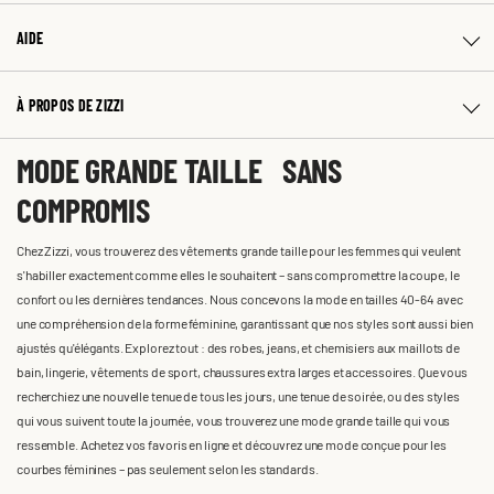
AIDE
À PROPOS DE ZIZZI
MODE GRANDE TAILLE SANS
COMPROMIS
Chez Zizzi, vous trouverez des vêtements grande taille pour les femmes qui veulent
s'habiller exactement comme elles le souhaitent – sans compromettre la coupe, le
confort ou les dernières tendances. Nous concevons la mode en tailles 40-64 avec
une compréhension de la forme féminine, garantissant que nos styles sont aussi bien
ajustés qu'élégants. Explorez tout : des robes, jeans, et chemisiers aux maillots de
bain, lingerie, vêtements de sport, chaussures extra larges et accessoires. Que vous
recherchiez une nouvelle tenue de tous les jours, une tenue de soirée, ou des styles
qui vous suivent toute la journée, vous trouverez une mode grande taille qui vous
ressemble. Achetez vos favoris en ligne et découvrez une mode conçue pour les
courbes féminines – pas seulement selon les standards.