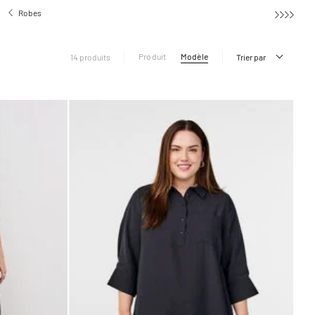
Robes
Robes chemises
Produit
Modèle
14 produits
Trier par