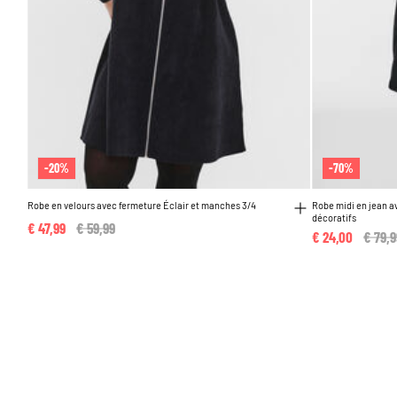
-20%
-70%
Robe en velours avec fermeture Éclair et manches 3/4
Robe midi en jean a
décoratifs
€ 47,99
Price reduced from
€ 59,99
to
€ 24,00
Price
€ 79,9