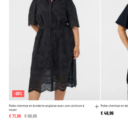
-20%
Robe chemise en broderie anglaise avec une ceinture à
Robe chemise en de
nouer
€ 49,99
€ 71,99
Price reduced from
€ 89,99
to