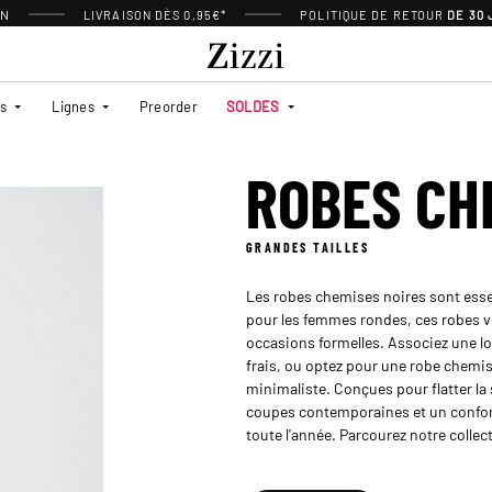
ON
LIVRAISON DÈS 0,95€*
POLITIQUE DE RETOUR
DE 30
es
Lignes
Preorder
SOLDES
ROBES CH
GRANDES TAILLES
Les robes chemises noires sont essen
pour les femmes rondes, ces robes v
occasions formelles. Associez une l
frais, ou optez pour une robe chemis
minimaliste. Conçues pour flatter la 
coupes contemporaines et un confort o
toute l'année. Parcourez notre collec