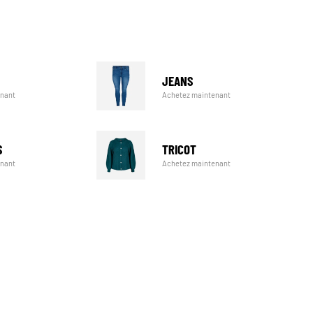
JEANS
Achetez maintenant
enant
TRICOT
S
Achetez maintenant
enant