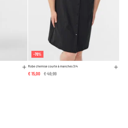
-70%
Robe chemise courte à manches 3/4
€ 15,00
Price reduced from
€ 49,99
to