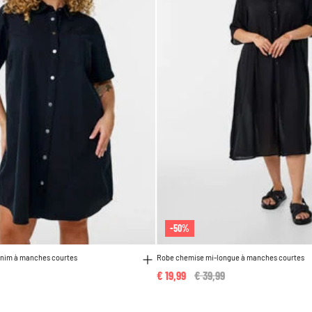
-50%
nim à manches courtes
Robe chemise mi-longue à manches courtes
€ 19,99
Price reduced from
€ 39,99
to