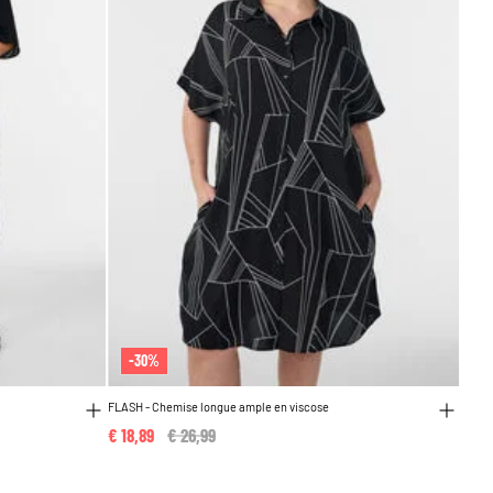
-30%
FLASH - Chemise longue ample en viscose
€ 18,89
Price reduced from
€ 26,99
to