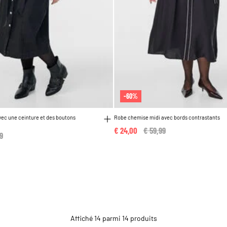
-60%
vec une ceinture et des boutons
Robe chemise midi avec bords contrastants
€ 24,00
Price reduced from
€ 59,99
to
 reduced from
9
to
Affiché 14 parmi 14 produits