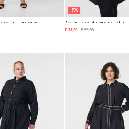
-35%
e midi avec ceinture à nouer
Robe chemise avec des boutons décoratifs
€ 38,99
Price reduced from
€ 59,99
to