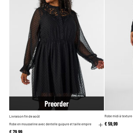
Pre
order
Livraison fin de août
Robe midi à texture
€ 59,99
Robe en mousseline avec dentelle guipure et taille empire
€ 79,99