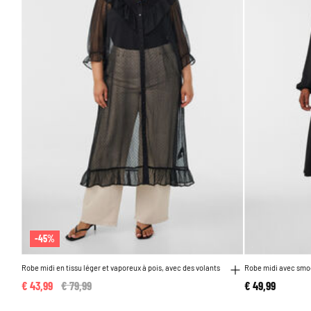
-45%
Robe midi en tissu léger et vaporeux à pois, avec des volants
Robe midi avec smoc
€ 43,99
Price reduced from
€ 79,99
to
€ 49,99