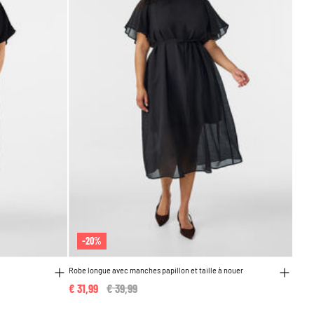
-20%
Robe longue avec manches papillon et taille à nouer
€ 31,99
Price reduced from
€ 39,99
to