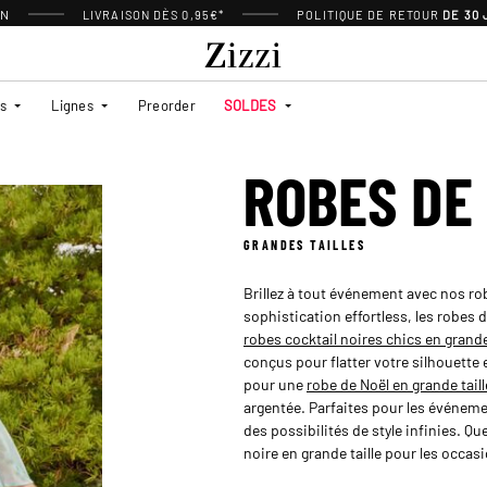
ON
LIVRAISON DÈS 0,95€*
POLITIQUE DE RETOUR
DE 30
es
Lignes
Preorder
SOLDES
ROBES DE
GRANDES TAILLES
Brillez à tout événement avec nos ro
sophistication effortless, les robes
robes cocktail noires chics en grande
conçus pour flatter votre silhouette 
pour une
robe de Noël en grande taill
argentée. Parfaites pour les événemen
des possibilités de style infinies. Q
noire en grande taille pour les occa