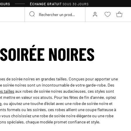
 JOURS
ÉCHANGE GRATUIT
SOUS 30 JOURS
 SOIRÉE NOIRES
bes de soirée noires en grandes tailles. Conçues pour apporter une
 de soirée noires sont un incontournable de votre garde-robe. Des
s tailles
aux robes de soirée noires audacieuses, ces styles sont
et mettre en valeur vos atouts. Pour les fêtes de fin d'année, optez
e
, ou ajoutez une touche d'éclat avec une robe de soirée noire et
ts formels ou les soirées, ces robes allient une coupe flatteuse à
ue vous choisissiez une robe de soirée noire élégante ou une robe
sions spéciales, chaque modèle promet confiance et style.