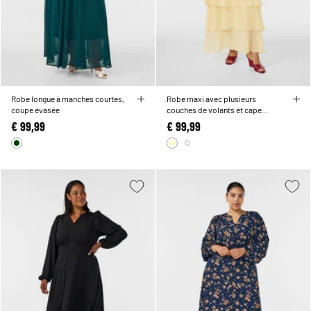
Robe longue à manches courtes,
Robe maxi avec plusieurs
coupe évasée
couches de volants et cape
amovible
€ 99,99
€ 99,99