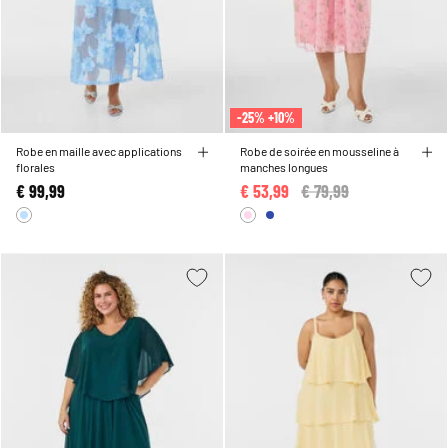
-25% +10%
Robe en maille avec applications
Robe de soirée en mousseline à
florales
manches longues
€ 99,99
€ 53,99
Price reduced from
€ 79,99
to