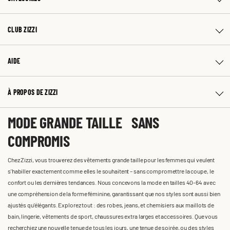
CLUB ZIZZI
AIDE
À PROPOS DE ZIZZI
MODE GRANDE TAILLE SANS
COMPROMIS
Chez Zizzi, vous trouverez des vêtements grande taille pour les femmes qui veulent
s'habiller exactement comme elles le souhaitent – sans compromettre la coupe, le
confort ou les dernières tendances. Nous concevons la mode en tailles 40-64 avec
une compréhension de la forme féminine, garantissant que nos styles sont aussi bien
ajustés qu'élégants. Explorez tout : des robes, jeans, et chemisiers aux maillots de
bain, lingerie, vêtements de sport, chaussures extra larges et accessoires. Que vous
recherchiez une nouvelle tenue de tous les jours, une tenue de soirée, ou des styles