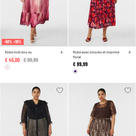
-50% +10%
Robe midi dos nu
Robe avec smocks et imprimé
floral
€ 45,00
Price reduced from
€ 99,99
to
€ 89,99