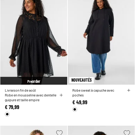
NOUVEAUTÉS
order
Pre
Livraison fin de août
Robe sweat à capuche avec
Robe en mousseline avec dentelle
poches
guipure et taille empire
€ 49,99
€ 79,99