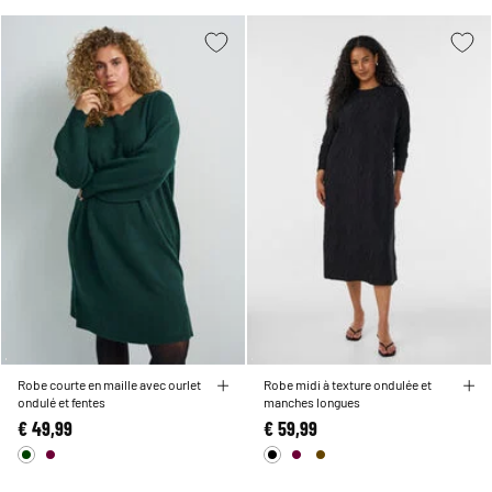
Robe courte en maille avec ourlet
Robe midi à texture ondulée et
ondulé et fentes
manches longues
€ 49,99
€ 59,99