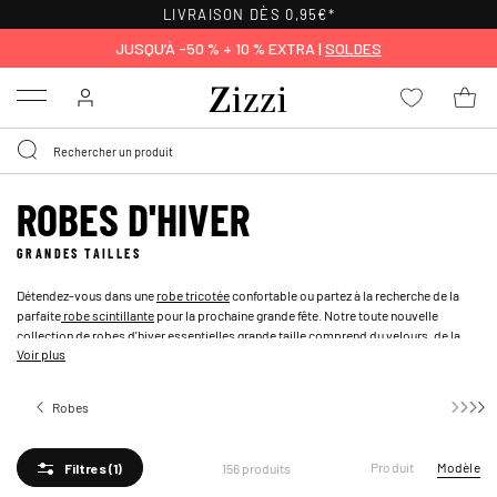
POLITIQUE DE RETOUR
DE 30 JOURS
JUSQU’À -50 % + 10 % EXTRA |
SOLDES
Menu
ROBES D'HIVER
GRANDES TAILLES
Détendez-vous dans une
robe tricotée
confortable ou partez à la recherche de la
parfaite
robe scintillante
pour la prochaine grande fête. Notre toute nouvelle
collection de robes d'hiver essentielles grande taille comprend du velours, de la
Voir plus
laine et des paillettes - des matières indispensables cet hiver. Transformez votre
tenue avec des accessoires de couleur métallique ou adoptez un style plus
décontracté pour vos activités quotidiennes en associant votre robe d'hiver à vos
Robes
bottes préférées et une paire de
collants
.
Produit
Modèle
156 produits
Filtres
(1)