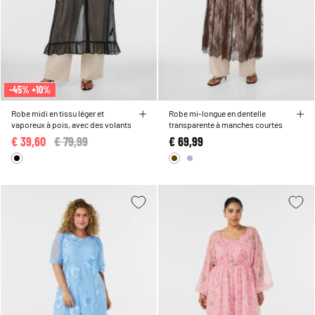
-45% +10%
Robe midi en tissu léger et
Robe mi-longue en dentelle
vaporeux à pois, avec des volants
transparente à manches courtes
€ 39,60
Price reduced from
€ 79,99
to
€ 69,99