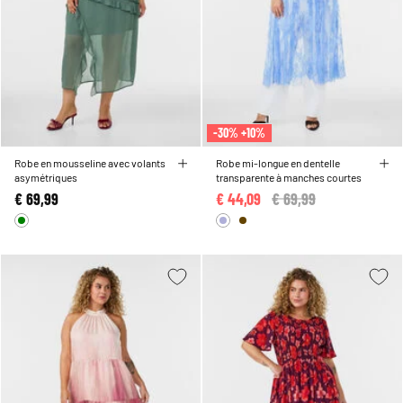
-30% +10%
Robe en mousseline avec volants
Robe mi-longue en dentelle
asymétriques
transparente à manches courtes
€ 69,99
€ 44,09
Price reduced from
€ 69,99
to