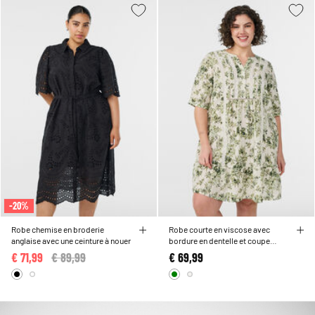
-20%
Robe chemise en broderie
Robe courte en viscose avec
anglaise avec une ceinture à nouer
bordure en dentelle et coupe
trapèze évasée
€ 71,99
Price reduced from
€ 89,99
to
€ 69,99