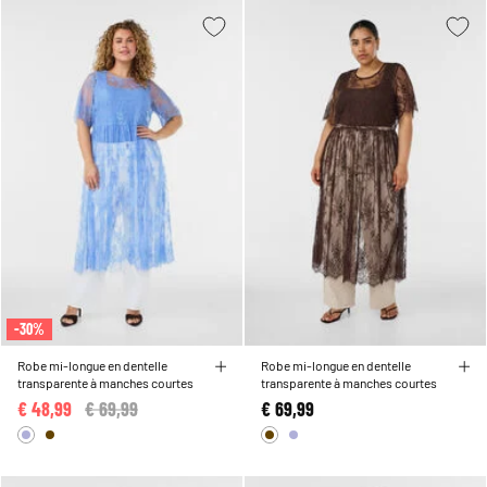
-30%
Robe mi-longue en dentelle
Robe mi-longue en dentelle
transparente à manches courtes
transparente à manches courtes
€ 48,99
Price reduced from
€ 69,99
to
€ 69,99