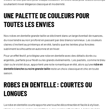
souhaitent mixer élégance classique et modernité.
UNE PALETTE DE COULEURS POUR
TOUTES LES ENVIES
Nos robes en dentelle grande taille se déclinent dans un large éventail de nuances,
du rose tendre au noir profond en passant par des blancs lumineux. Les couleurs
claires s’invitent au printemps et en été, tandis que les teintes plus foncées
subliment la silhouette en automne et en hiver.
Pour un effet festif, privilégiez une robe en dentelle avec des détails dorés ou
argentés, parfaite pour Noël ou les grands événements. Les pastels, comme le bleu
clair ou le violet doux, apportent une note romantique en été, alors qu’une
robe en
dentelle blanche ou noire grande taille
reste un choix classique et chic en toute
saison.
ROBES EN DENTELLE : COURTES OU
LONGUES
La robe en dentelle courte apporte une touche décontractée et facile à styliser,