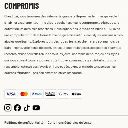
COMPROMIS
Chez Zizzi, vous trouverez des vêtements grande taille pour les femmes qui veulent
s'habiller exactement comme elles le souhaitent – sans compromettre la coupe, le
confort ou les dernières tendances. Nous concevons la mode en tailles 40-64 avec
une compréhension de la forme féminine, garantissant que nos styles sont aussi bien
ajustés qu'élégants. Explorez tout : des robes, jeans, et chemisiers aux maillots de
bain, lingerie, vêtements de sport, chaussures extra larges et accessoires. Que vous
recherchiez une nouvelle tenue de tous les jours, une tenue de soirée, ou des styles
qui vous suivent toute la journée, vous trouverez une mode grande taille qui vous
ressemble. Achetez vos favoris en ligne et découvrez une mode conçue pour les
courbes féminines – pas seulement selon les standards.
Politique de confidentialité
Conditions Générales de Vente