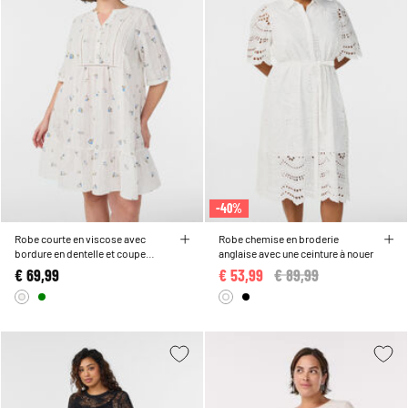
-40%
Robe courte en viscose avec
Robe chemise en broderie
bordure en dentelle et coupe
anglaise avec une ceinture à nouer
trapèze évasée
€ 69,99
€ 53,99
Price reduced from
€ 89,99
to