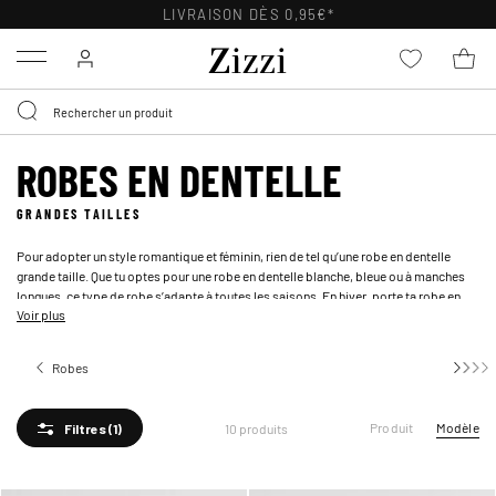
LIVRAISON DÈS 0,95€*
Menu
ROBES EN DENTELLE
GRANDES TAILLES
Pour adopter un style romantique et féminin, rien de tel qu’une robe en dentelle
grande taille. Que tu optes pour une robe en dentelle blanche, bleue ou à manches
longues, ce type de robe s’adapte à toutes les saisons. En hiver, porte ta robe en
Voir plus
dentelle à manches longues avec des
collants en nylon
pour plus de chaleur ; en été,
laisse tes jambes découvertes et choisis une version colorée pour un look frais et
lumineux. Élégante et intemporelle, la robe en dentelle grande taille mérite une
Robes
place de choix dans chaque dressing.
Produit
Modèle
10 produits
Filtres
(1)