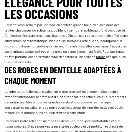
ÉLÉGANCE POUR TOUTES
LES OCCASIONS
Laissez-vous séduire par une robe en dentelle grande taille, déclinée dans des
teintes classiques ou éclatantes, du blanc intemporel au bleu profond ou rouge vif.
Confectionnées dans des tissus légers et délicats, nos robes en dentelle offrent une
allure féminine et romantique, idéale aussi bien pour l’été que pour composer un
look sophistiqué tout au long de l’année. Polyvalentes, elles conviennent aussi bien
aux mariages qu’aux soirées entre amis ou à tout événement festif. Pour une tenue
de fête parfaite, associez votre robe en dentelle à une paire de
talons
et à quelques
bijoux étincelants.
DES ROBES EN DENTELLE ADAPTÉES À
CHAQUE MOMENT
La robe en dentelle est une valeur sûre, quel que soit l’événement. Son design
raffiné et intemporel se prête aussi bien aux occasions officielles qu’aux moments
décontractés. Idéale pour les grandes célébrations comme les mariages,
anniversaires ou galas, elle se porte aussi lors de garden-parties estivales ou de
rendez-vous romantiques pour un effet chic sans effort.
Parcourez notre sélection de robes en dentelle aux coupes confortables et aux
tissus souples. Grâce à une vaste palette de couleurs et de motifs, il est facile de
trouver la robe parfaite pour chaque occasion. Un choix idéal pour toutes celles qui