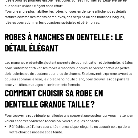
idéale pour les journées ensoleillées ou les soirées informelles. Légère et aérée,
elle assure un look élégant sans effort.
Pour une allure plus habillée, les robes longues en dentelle affichent des détails
raffinés comme des motifs complexes, des sequins ou des manches longues,
idéales pour sublimer les occasions spéciales et cérémonies.
ROBES À MANCHES EN DENTELLE : LE
DÉTAIL ÉLÉGANT
Les manches en dentelle ajoutent une note de sophistication et de féminité. Idéales
pour l’automne et l’hiver, les robes à manches longues se parent parfois de perles,
de broderies ou de boutons pour plus de charme. Explorez notre gamme, avec des
couleurs comme le rose, le violet, le noir ou le blanc, pour trouver la robe parfaite
pour vos fêtes, mariages ou événements formels.
COMMENT CHOISIR SA ROBE EN
DENTELLE GRANDE TAILLE ?
Pour trouver la robe idéale, privilégiez une coupe et une couleur qui vous mettent en
valeur et correspondent à l’occasion. Voici quelques conseils :
Réfléchissez à l’allure souhaitée : romantique, élégante ou casual ; cela guidera
votre choix de modèle et de teinte.