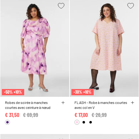
-50% +10%
-30% +10%
Robes de soirée à manches
FLASH - Robe à manches courtes
courtes avec ceinture à nœud
avec col en V
€ 31,50
Price reduced from
€ 69,99
to
€ 17,00
Price reduced from
€ 26,99
to