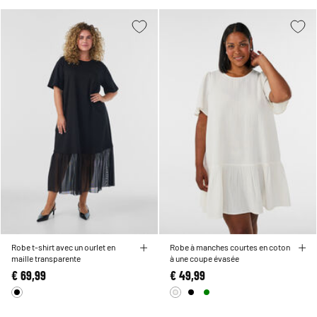
Robe t-shirt avec un ourlet en
Robe à manches courtes en coton
maille transparente
à une coupe évasée
€ 69,99
€ 49,99