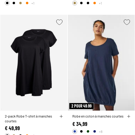
+1
+1
2 POUR 49.99
2-pack Robe T-shirt à manches
Robe en coton à manches courtes
courtes
€ 34,99
€ 49,99
+8