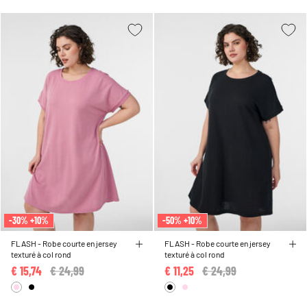
-30% +10%
-50% +10%
FLASH - Robe courte en jersey
FLASH - Robe courte en jersey
texturé à col rond
texturé à col rond
€ 15,74
Price reduced from
€ 24,99
to
€ 11,25
Price reduced from
€ 24,99
to