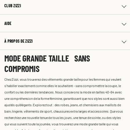
CLUB ZIZZI
AIDE
À PROPOS DE ZIZZI
MODE GRANDE TAILLE SANS
COMPROMIS
Chez Zizzi, vous trouverez des vêtements grande taille pour les femmes qui veulent
s'habiller exactement comme elles le souhaitent – sans compromettre la coupe, le
confort ou les dernières tendances. Nous concevons la mode en tailles 40-64 avec
une compréhension de la forme féminine, garantissant que nos styles sont aussi bien
ajustés qu'élégants. Explorez tout : des robes, jeans, et chemisiers aux maillots de
bain, lingerie, vêtements de sport, chaussures extra larges et accessoires. Que vous
recherchiez une nouvelle tenue de tous les jours, une tenue de soirée, ou des styles
qui vous suivent toute la journée, vous trouverez une mode grande taille qui vous