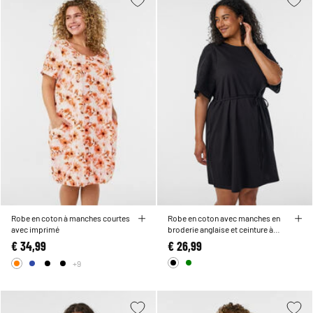
Robe en coton à manches courtes
Robe en coton avec manches en
avec imprimé
broderie anglaise et ceinture à
nouer
€ 34,99
€ 26,99
+9