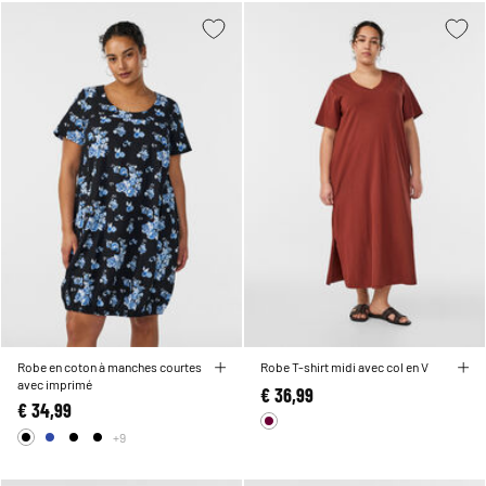
Robe en coton à manches courtes
Robe T-shirt midi avec col en V
avec imprimé
€ 36,99
€ 34,99
+9