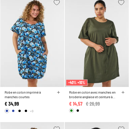
-40% +10%
Robe en coton imprimé à
Robe en coton avec manches en
manches courtes
broderie anglaise et ceinture à
nouer
€ 34,99
€ 14,57
Price reduced from
€ 26,99
to
+9