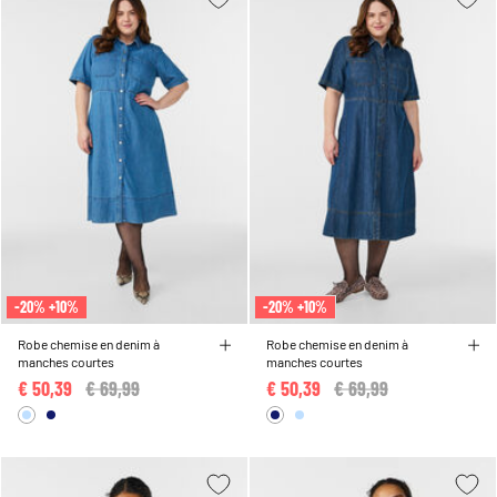
-20% +10%
-20% +10%
Robe chemise en denim à
Robe chemise en denim à
manches courtes
manches courtes
€ 50,39
Price reduced from
€ 69,99
to
€ 50,39
Price reduced from
€ 69,99
to