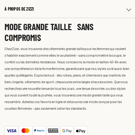
À PROPOS DE ZIZZI
MODE GRANDE TAILLE SANS
COMPROMIS
Chez Zizzi, vous trouverez des vêtements grande taille pour les femmes qui veulent
s'habiller exactement comme elles le souhaitent – sans compromettre la coupe, le
confort ou les dernières tendances. Nous concevons la mode en tailles 40-64 avec
une compréhension de la forme féminine, garantissant que nos styles sont aussi bien
ajustés qu'élégants. Explorez tout : des robes, jeans, et chemisiers aux maillots de
bain, lingerie, vêtements de sport, chaussures extra larges et accessoires. Que vous
recherchiez une nouvelle tenue de tous les jours, une tenue de soirée, ou des styles
qui vous suivent toute la journée, vous trouverez une mode grande taille qui vous
ressemble. Achetez vos favoris en ligne et découvrez une mode conçue pour les
courbes féminines – pas seulement selon les standards.