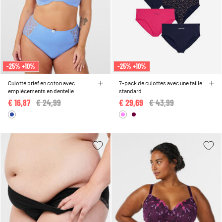
-25% +10%
-25% +10%
Culotte brief en coton avec
7-pack de culottes avec une taille
empiècements en dentelle
standard
€ 16,87
Price reduced from
€ 24,99
to
€ 29,69
Price reduced from
€ 43,99
to