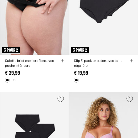
3 POUR 2
3 POUR 2
Culotte brief en microfibre avec
Slip 3-pack en coton avec taille
poche intérieure
régulière
€ 29,99
€ 19,99