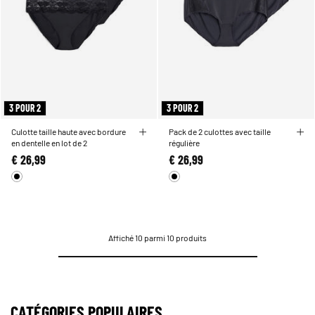
3 POUR 2
3 POUR 2
Culotte taille haute avec bordure
Pack de 2 culottes avec taille
en dentelle en lot de 2
régulière
€ 26,99
€ 26,99
Affiché 10 parmi 10 produits
CATÉGORIES POPULAIRES