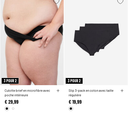
3 POUR 2
3 POUR 2
Culotte brief en microfibre avec
Slip 3-pack en coton avec taille
poche intérieure
régulière
€ 29,99
€ 19,99