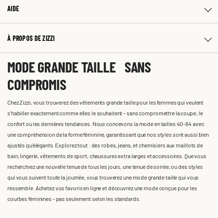
AIDE
À PROPOS DE ZIZZI
MODE GRANDE TAILLE SANS
COMPROMIS
Chez Zizzi, vous trouverez des vêtements grande taille pour les femmes qui veulent
s'habiller exactement comme elles le souhaitent – sans compromettre la coupe, le
confort ou les dernières tendances. Nous concevons la mode en tailles 40-64 avec
une compréhension de la forme féminine, garantissant que nos styles sont aussi bien
ajustés qu'élégants. Explorez tout : des robes, jeans, et chemisiers aux maillots de
bain, lingerie, vêtements de sport, chaussures extra larges et accessoires. Que vous
recherchiez une nouvelle tenue de tous les jours, une tenue de soirée, ou des styles
qui vous suivent toute la journée, vous trouverez une mode grande taille qui vous
ressemble. Achetez vos favoris en ligne et découvrez une mode conçue pour les
courbes féminines – pas seulement selon les standards.