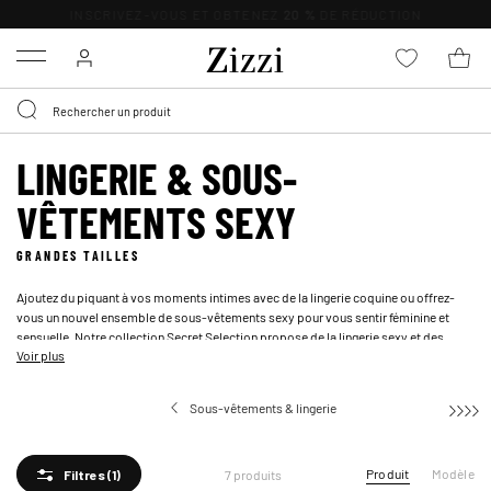
LIVRAISON DÈS 0,95€*
Menu
LINGERIE & SOUS-
VÊTEMENTS SEXY
GRANDES TAILLES
Ajoutez du piquant à vos moments intimes avec de la lingerie coquine ou offrez-
vous un nouvel ensemble de sous-vêtements sexy pour vous sentir féminine et
sensuelle. Notre collection Secret Selection propose de la lingerie sexy et des
Voir plus
jouets érotiques
. Optez pour quelque chose de différent avec nos ensembles de
lingerie séduisants, qui sont flatteurs et mettent vos courbes en valeur. Créez des
souvenirs inoubliables avec la lingerie coquine signée Zizzi.
Sous-vêtements & lingerie
Produit
Modèle
7 produits
Filtres
(1)