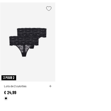
3 POUR 2
Lots de 2 culottes
€ 24,99