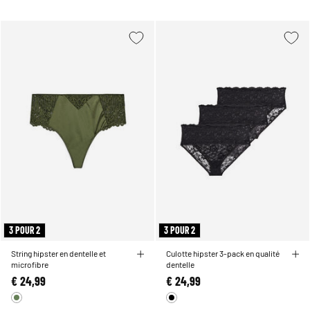
3 POUR 2
3 POUR 2
String hipster en dentelle et
Culotte hipster 3-pack en qualité
microfibre
dentelle
€ 24,99
€ 24,99