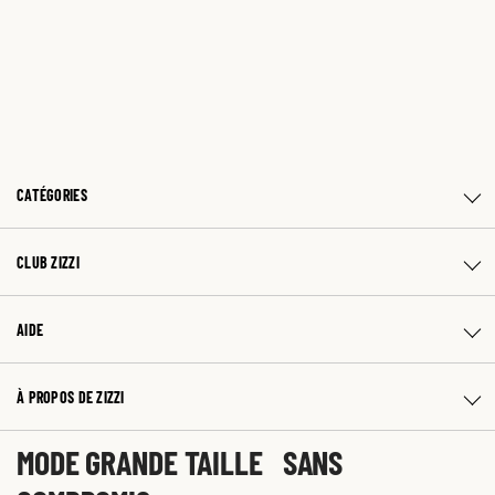
CATÉGORIES
CLUB ZIZZI
AIDE
À PROPOS DE ZIZZI
MODE GRANDE TAILLE SANS