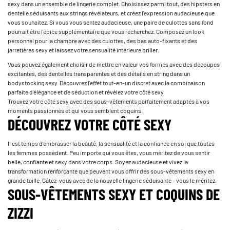
sexy dans un ensemble de lingerie complet. Choisissez parmi tout, des hipsters en
dentelle séduisants aux strings révélateurs, et créez l'expression audacieuse que
vous souhaitez. Si vous vous sentez audacieuse, une paire de culottes sans fond
pourrait être l'épice supplémentaire que vous recherchez. Composez un look
personnel pour la chambre avec des culottes, des bas auto-fixants et des
jarretières sexy et laissez votre sensualité intérieure briller.
Vous pouvez également choisir de mettre en valeur vos formes avec des découpes
excitantes, des dentelles transparentes et des détails en string dans un
bodystocking sexy. Découvrez l'effet tout-en-un discret avec la combinaison
parfaite d'élégance et de séduction et révélez votre côté sexy.
Trouvez votre côté sexy avec des sous-vêtements parfaitement adaptés à vos
moments passionnés et qui vous semblent coquins.
DÉCOUVREZ VOTRE CÔTÉ SEXY
Il est temps d'embrasser la beauté, la sensualité et la confiance en soi que toutes
les femmes possèdent. Peu importe qui vous êtes, vous méritez de vous sentir
belle, confiante et sexy dans votre corps. Soyez audacieuse et vivez la
transformation renforçante que peuvent vous offrir des sous-vêtements sexy en
grande taille. Gâtez-vous avec de la nouvelle lingerie séduisante - vous le méritez.
SOUS-VÊTEMENTS SEXY ET COQUINS DE
ZIZZI