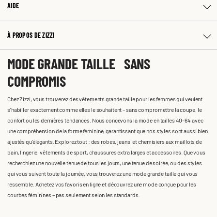
AIDE
À PROPOS DE ZIZZI
MODE GRANDE TAILLE SANS
COMPROMIS
Chez Zizzi, vous trouverez des vêtements grande taille pour les femmes qui veulent
s'habiller exactement comme elles le souhaitent – sans compromettre la coupe, le
confort ou les dernières tendances. Nous concevons la mode en tailles 40-64 avec
une compréhension de la forme féminine, garantissant que nos styles sont aussi bien
ajustés qu'élégants. Explorez tout : des robes, jeans, et chemisiers aux maillots de
bain, lingerie, vêtements de sport, chaussures extra larges et accessoires. Que vous
recherchiez une nouvelle tenue de tous les jours, une tenue de soirée, ou des styles
qui vous suivent toute la journée, vous trouverez une mode grande taille qui vous
ressemble. Achetez vos favoris en ligne et découvrez une mode conçue pour les
courbes féminines – pas seulement selon les standards.