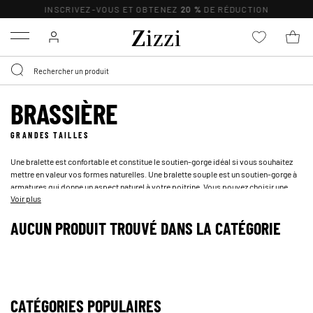
INSCRIVEZ-VOUS ET OBTENEZ
20 %
DE RÉDUCTION
Menu
BRASSIÈRE
GRANDES TAILLES
Une bralette est confortable et constitue le soutien-gorge idéal si vous souhaitez
mettre en valeur vos formes naturelles. Une bralette souple est un soutien-gorge à
armatures qui donne un aspect naturel à votre poitrine. Vous pouvez choisir une
Voir plus
bralette classique ou une bralette à motifs et en dentelle pour exprimer votre style
personnel.
AUCUN PRODUIT TROUVÉ DANS LA CATÉGORIE
CATÉGORIES POPULAIRES