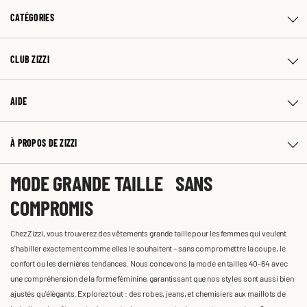
CATÉGORIES
CLUB ZIZZI
AIDE
À PROPOS DE ZIZZI
MODE GRANDE TAILLE SANS
COMPROMIS
Chez Zizzi, vous trouverez des vêtements grande taille pour les femmes qui veulent
s'habiller exactement comme elles le souhaitent – sans compromettre la coupe, le
confort ou les dernières tendances. Nous concevons la mode en tailles 40-64 avec
une compréhension de la forme féminine, garantissant que nos styles sont aussi bien
ajustés qu'élégants. Explorez tout : des robes, jeans, et chemisiers aux maillots de