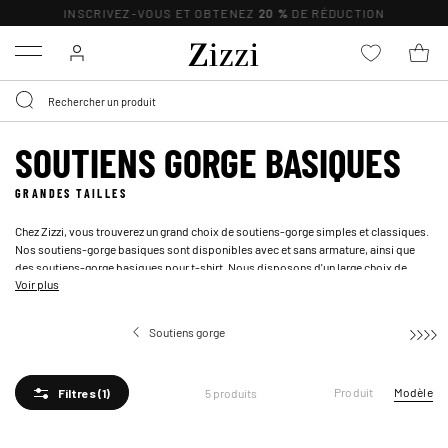
INSCRIVEZ-VOUS ET OBTENEZ
20 %
DE RÉDUCTION
Menu
SOUTIENS GORGE BASIQUES
GRANDES TAILLES
Chez Zizzi, vous trouverez un grand choix de soutiens-gorge simples et classiques.
Nos soutiens-gorge basiques sont disponibles avec et sans armature, ainsi que
des soutiens-gorge basiques pour t-shirt. Nous disposons d'un large choix de
Voir plus
soutiens-gorge souples de base dans des motifs et des couleurs à la fois simples
et faciles.
Soutiens gorge
Soutiens 
Produit
Modèle
5 produits
Filtres
(1)