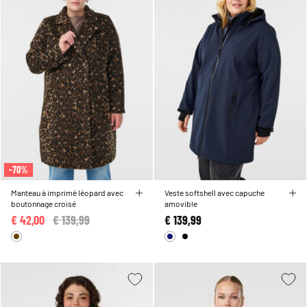
-70%
Manteau à imprimé léopard avec
Veste softshell avec capuche
boutonnage croisé
amovible
€ 42,00
Price reduced from
€ 139,99
to
€ 139,99