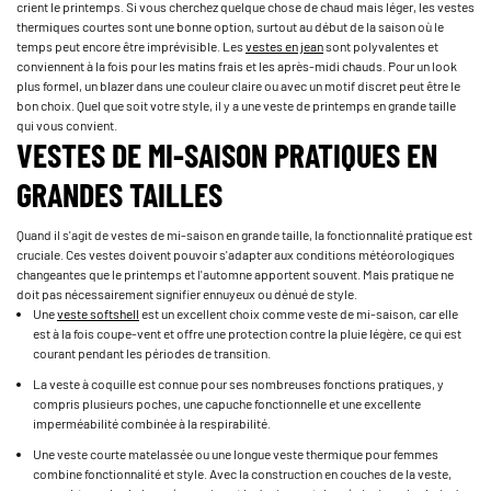
crient le printemps. Si vous cherchez quelque chose de chaud mais léger, les vestes
thermiques courtes sont une bonne option, surtout au début de la saison où le
temps peut encore être imprévisible. Les
vestes en jean
sont polyvalentes et
conviennent à la fois pour les matins frais et les après-midi chauds. Pour un look
plus formel, un blazer dans une couleur claire ou avec un motif discret peut être le
bon choix. Quel que soit votre style, il y a une veste de printemps en grande taille
qui vous convient.
VESTES DE MI-SAISON PRATIQUES EN
GRANDES TAILLES
Quand il s'agit de vestes de mi-saison en grande taille, la fonctionnalité pratique est
cruciale. Ces vestes doivent pouvoir s'adapter aux conditions météorologiques
changeantes que le printemps et l'automne apportent souvent. Mais pratique ne
doit pas nécessairement signifier ennuyeux ou dénué de style.
Une
veste softshell
est un excellent choix comme veste de mi-saison, car elle
est à la fois coupe-vent et offre une protection contre la pluie légère, ce qui est
courant pendant les périodes de transition.
La veste à coquille est connue pour ses nombreuses fonctions pratiques, y
compris plusieurs poches, une capuche fonctionnelle et une excellente
imperméabilité combinée à la respirabilité.
Une veste courte matelassée ou une longue veste thermique pour femmes
combine fonctionnalité et style. Avec la construction en couches de la veste,