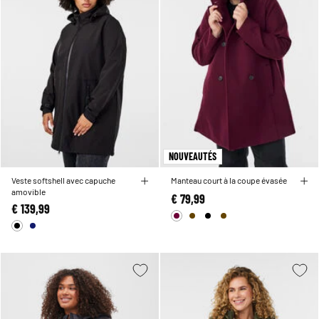
NOUVEAUTÉS
Veste softshell avec capuche
Manteau court à la coupe évasée
amovible
€ 79,99
€ 139,99