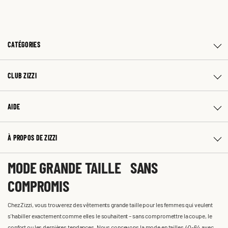
CATÉGORIES
CLUB ZIZZI
AIDE
À PROPOS DE ZIZZI
MODE GRANDE TAILLE SANS
COMPROMIS
Chez Zizzi, vous trouverez des vêtements grande taille pour les femmes qui veulent
s'habiller exactement comme elles le souhaitent – sans compromettre la coupe, le
confort ou les dernières tendances. Nous concevons la mode en tailles 40-64 avec