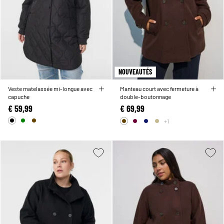
NOUVEAUTÉS
Veste matelassée mi-longue avec
Manteau court avec fermeture à
capuche
double-boutonnage
€ 59,99
€ 69,99
+1