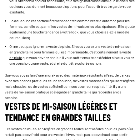
vous obtenez la chaleur nécessaire, et le design matelassé ainsi que le choix des
couleurs vous donnent beaucoup d'options pour l'assortir à votre garde-robe
existante.
La doudoune est particulièrement adaptée comme veste d'automne pour les
femmes, car elle est parmi les vestes de mi-saison les plus épaisses. Elle ajoute
également une touche tendance à votre look, que vous choisissiez le modèle
court ou long.
On ne peut pas ignorer la veste de pluie. Si vous voulez une veste de mi-saison
en grande taille pour femmes qui est imperméable, c'est certainement la
veste
de pluie
que vous devriez choisir. Il vous suffit ensuite de décider si vous voulez
une poncho ou une veste, et si elle doit être colorée ou non.
Que vous soyez fan d'une anorak avec des matériaux résistants à l'eau, de parkas
avec des poches pratiques et une capuche, de vestes matelassées qui sont légères
mais chaudes, ou de vestes softshell connues pour leur respirabilité, il y a une
veste de mi-saison pratique et élégante en grande taille qui répondra à vos
besoins.
VESTES DE MI-SAISON LÉGÈRES ET
TENDANCE EN GRANDES TAILLES
Les vestes de mi-saison légères en grandes tailles sont idéales pour les jours où il
ne fait pas assez froid pour une veste d'hiver, mais pas assez chaud pour sortir
sans veste. Elles combinent fonctionnalité et style, vous assurant d'être bien