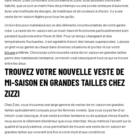
habillé, que ce soit un matin frais de printemps ou une soirée venteuse d'automne.
Avec une multitude de designs, de matériaux et de couleurs à choisir, il y a une
veste de mi-saison légère pour tous les goûts.
Un bon blouson matelassé est un des éléments incontournables de votre garde-
robe. La veste de mi-saison est un must-have et fonctionne particulièrement bien
pendant la période entre l'hiver et l'été. Pour un temps changeant et des
températures fluctuantes, il est agréable d'avoir des tenues superposées. Laissez
un gilet vous garder au chaud dans diverses situations et portez-le sur votre
blouse
préférée. Choisissez votre nouvelle veste de mi-saison en grandes tailles
parmi des matelassés tendance, un trench-coat classique et tout ce qui se trouve
entre les deux.
TROUVEZ VOTRE NOUVELLE VESTE DE
MI-SAISON EN GRANDES TAILLES CHEZ
ZIZZI
Chez Zizzi, vous trouverez une large gamme de vestes de mi-saison en grandes
tailles spécialement conçues pour les femmes rondes. Que vous soyez fan d'un
trench-coat classique, d'une veste bomber tendance ou de quelque chose d'autre,
nous avons le vêtement d'extérieur que vous cherchez. Nous mettons l'accent sur la
qualité et la polyvalence, vous permettant de trouver une veste de mi-saison en
grandes tailles qui convient à la fois à votre style et aux conditions