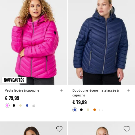
NOUVEAUTÉS
Veste légère à capuche
Doudoune légère matelassée à
capuche
€ 79,99
€ 79,99
+6
+6