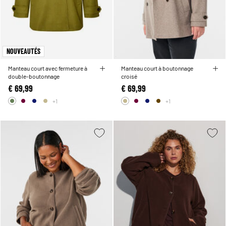
NOUVEAUTÉS
Manteau court avec fermeture à
Manteau court à boutonnage
double-boutonnage
croisé
€ 69,99
€ 69,99
+1
+1