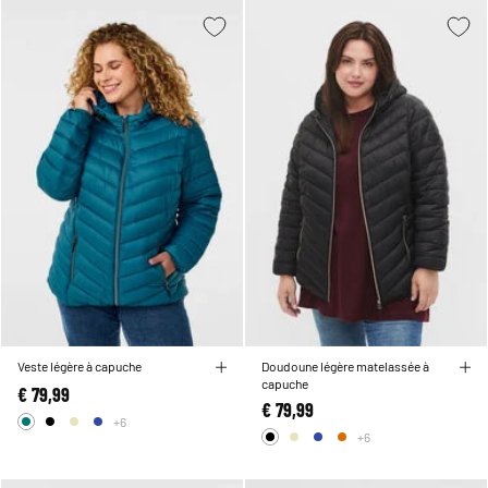
Veste légère à capuche
Doudoune légère matelassée à
capuche
€ 79,99
€ 79,99
+6
+6