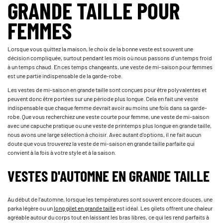
GRANDE TAILLE POUR
FEMMES
Lorsque vous quittez la maison, le choix de la bonne veste est souvent une
décision compliquée, surtout pendant les mois où nous passons d'un temps froid
à un temps chaud. En ces temps changeants, une veste de mi-saison pour femmes
est une partie indispensable de la garde-robe.
Les vestes de mi-saison en grande taille sont conçues pour être polyvalentes et
peuvent donc être portées sur une période plus longue. Cela en fait une veste
indispensable que chaque femme devrait avoir au moins une fois dans sa garde-
robe. Que vous recherchiez une veste courte pour femme, une veste de mi-saison
avec une capuche pratique ou une veste de printemps plus longue en grande taille,
nous avons une large sélection à choisir. Avec autant d'options, il ne fait aucun
doute que vous trouverez la veste de mi-saison en grande taille parfaite qui
convient à la fois à votre style et à la saison.
VESTES D'AUTOMNE EN GRANDE TAILLE
Au début de l'automne, lorsque les températures sont souvent encore douces, une
parka légère ou un
long gilet en grande taille
est idéal. Les gilets offrent une chaleur
agréable autour du corps tout en laissant les bras libres, ce qui les rend parfaits à