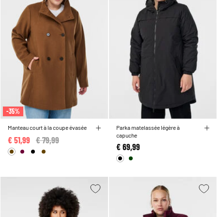
-35%
Manteau court à la coupe évasée
Parka matelassée légère à
capuche
€ 51,99
Price reduced from
€ 79,99
to
€ 69,99