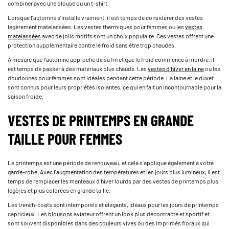
combiner avec une blouse ou un t-shirt.
Lorsque l'automne s'installe vraiment, il est temps de considérer des vestes
légèrement matelassées. Les vestes thermiques pour femmes ou les
vestes
matelassées
avec de jolis motifs sont un choix populaire. Ces vestes offrent une
protection supplémentaire contre le froid sans être trop chaudes.
À mesure que l'automne approche de sa fin et que le froid commence à mordre, il
est temps de passer à des matériaux plus chauds. Les
vestes d'hiver en laine
ou les
doudounes pour femmes sont idéales pendant cette période. La laine et le duvet
sont connus pour leurs propriétés isolantes, ce qui en fait un incontournable pour la
saison froide.
VESTES DE PRINTEMPS EN GRANDE
TAILLE POUR FEMMES
Le printemps est une période de renouveau, et cela s'applique également à votre
garde-robe. Avec l'augmentation des températures et les jours plus lumineux, il est
temps de remplacer les manteaux d'hiver lourds par des vestes de printemps plus
légères et plus colorées en grande taille.
Les trench-coats sont intemporels et élégants, idéaux pour les jours de printemps
capricieux. Les
blousons
aviateur offrent un look plus décontracté et sportif et
sont souvent disponibles dans des couleurs vives ou des imprimés floraux qui