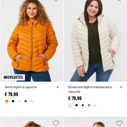
NOUVEAUTÉS
Veste légère à capuche
Doudoune légère matelassée à
capuche
€ 79,99
€ 79,99
+6
+6