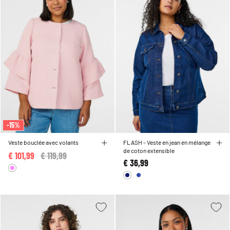
-15%
Veste bouclée avec volants
FLASH - Veste en jean en mélange
de coton extensible
€ 101,99
Price reduced from
€ 119,99
to
€ 36,99