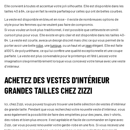
Elle convient à toutes et accentue votre joli silhouette. Elle est disponible dans les
tailles 40 à 64, ce qui en fait la veste parfaite­pour celles qui ont de belles courbes.
La veste est disponible en bleu et en rose - il existe de nombreuses options de
style pour les femmes qui ne veulent pas faire de compromis.
Si vous voulez un look plus traditionnel, il est possible que cette­veste en simili
cuir­soit plus pour vous. ­Elle existe en gris clair et est disponible dans les tailles 40-
64. La veste est courte, avec­a un design discret mais chic ce qui vous permet de la
porter avoir une belle­­
robe
, ­une­
tunique
, ou un haut et un
­jean­
élégant.­ Elle est faite
à­100% de polyuréthane, ce qui lui confère une qualité exceptionnelle et une coupe
parfaite. La veste ­est plus convenable pour le printemps et l'été Laissez votre
imagination s'exprimer­­librement lorsque vous concevez votre tenue avec une veste
d'intérieur.
ACHETEZ DES VESTES D'INTÉRIEUR
GRANDES TAILLES CHEZ ZIZZI
Ici, chez Zizzi, vous pouvez toujours trouver une belle sélection de vestes d'intérieur
de grande taille. Pendant que vous recherchez votre nouvelle veste d’intérieur, vous
avez également la possibilité de faire des emplettes pour des jeans, des t-shirts,
des robes et bien plus encore. Il est agréable et facile de commander en ligne avec
Zizzi, car vous pouvez renouveler votre garde-robe en une fois. Si vous recevez une