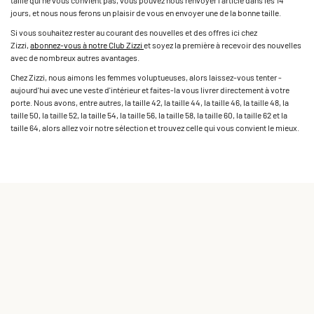
taille qui ne vous convient pas, vous pouvez nous renvoyer l'article dans les 14
jours, et nous nous ferons un plaisir de vous en envoyer une de la bonne taille.
Si vous souhaitez rester au courant des nouvelles et des offres ici chez
Zizzi,
abonnez-vous à notre ­Club Zizzi ­
et soyez la première à recevoir des nouvelles
avec de nombreux autres avantages.
Chez Zizzi, nous aimons les femmes voluptueuses, alors­ laissez-vous tenter ­
aujourd'hui avec une veste d'intérieur et faites-la vous livrer directement à votre
porte. Nous avons, entre autres, la taille 42, la taille 44, la taille 46, la taille 48,­ la
taille 50,­ la taille 52, ­la taille 54,­ la taille 56,­ la taille 58,­ la taille 60,­ la taille 62 et la
taille 64, alors ­allez voir­ notre sélection et trouvez celle qui vous convient le mieux.