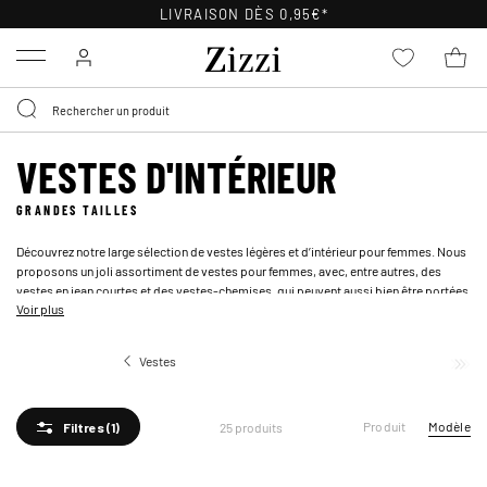
LIVRAISON DÈS 0,95€*
Menu
VESTES D'INTÉRIEUR
GRANDES TAILLES
Découvrez notre large sélection de vestes légères et d’intérieur pour femmes. Nous
proposons un joli assortiment de vestes pour femmes, avec, entre autres, des
vestes en jean
courtes et des vestes-chemises, qui peuvent aussi bien être portées
Voir plus
en extérieur qu’en intérieur, pourquoi pas avec un foulard, lorsqu’il fait frais dehors.
Vestes
Vestes d'intérieur
Produit
Modèle
25 produits
Filtres
(1)