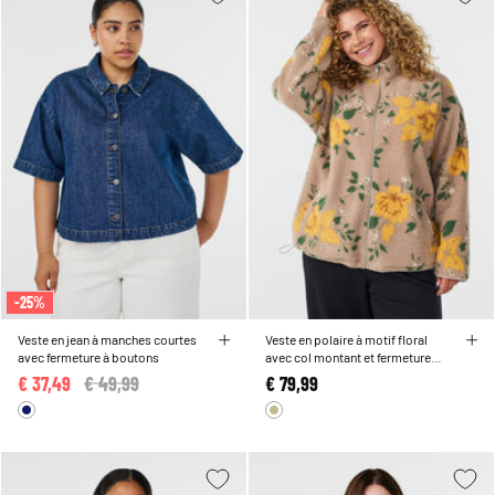
-25%
Veste en jean à manches courtes
Veste en polaire à motif floral
avec fermeture à boutons
avec col montant et fermeture
zippée
€ 37,49
Price reduced from
€ 49,99
to
€ 79,99