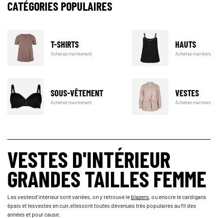
CATÉGORIES POPULAIRES
T-SHIRTS
HAUTS
Achetez maintenant
Achetez maintenant
SOUS-VÊTEMENT
VESTES
Achetez maintenant
Achetez maintenant
VESTES D'INTÉRIEUR
GRANDES TAILLES FEMME
Les vestes­d'intérieur sont variées, on y retrouve le­­­
blazers
, ou enocre le cardigans
épais et les­vestes en cuir,­elles­sont toutes devenues très populaires au fil des
années et pour cause.