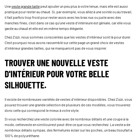
Une ­
veste grande taille
­ peut ajouter un peu plus à votre tenue, mais elle est aussi
pratique pour rester au chaud. Si, par exemple, vous allez à une soirée ou au travail,
il fait parfois trop froid pour rester assis avec les bras nus ou juste avec des
manches fines, c'est dans ce cas qu'une veste d'intérieure est géniale, car elle vous
garde au chaud et elle est en même temps élégante.
Chez Zizzi, nous sommes conscientes que les vestes d'intérieur sont là pour durer.
C'est pourquoi nous avons rassemblé sur cette page un grand choix de vestes
d'intérieur grandes tailles, qui ne manqueront pas de vous inspirer.
TROUVER UNE NOUVELLE VESTE
D'INTÉRIEUR POUR VOTRE BELLE
SILHOUETTE.
Il existe de nombreuses variétés de vestes d'intérieur disponibles. Chez Zizzi, vous
pouvez trouver une grande sélection de plusieurs de ces modèles, vous trouverez
donc celle qui correspond le mieux à votre style.
Si vous recherchez une veste colorée avec de nombreux détails et une coupe à la
mode, cette­veste en similicuir­est peut-être ce que vous recherchez. La veste a de
nombreux détails sympas, des fermetures éclair sur les poches, un beau tissu­fait a
100% de polyuréthane.