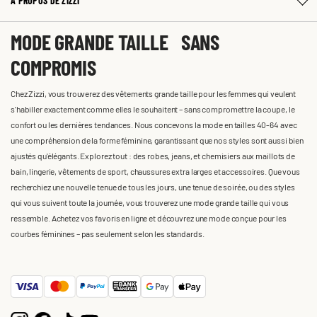
À PROPOS DE ZIZZI
MODE GRANDE TAILLE SANS
COMPROMIS
Chez Zizzi, vous trouverez des vêtements grande taille pour les femmes qui veulent
s'habiller exactement comme elles le souhaitent – sans compromettre la coupe, le
confort ou les dernières tendances. Nous concevons la mode en tailles 40-64 avec
une compréhension de la forme féminine, garantissant que nos styles sont aussi bien
ajustés qu'élégants. Explorez tout : des robes, jeans, et chemisiers aux maillots de
bain, lingerie, vêtements de sport, chaussures extra larges et accessoires. Que vous
recherchiez une nouvelle tenue de tous les jours, une tenue de soirée, ou des styles
qui vous suivent toute la journée, vous trouverez une mode grande taille qui vous
ressemble. Achetez vos favoris en ligne et découvrez une mode conçue pour les
courbes féminines – pas seulement selon les standards.