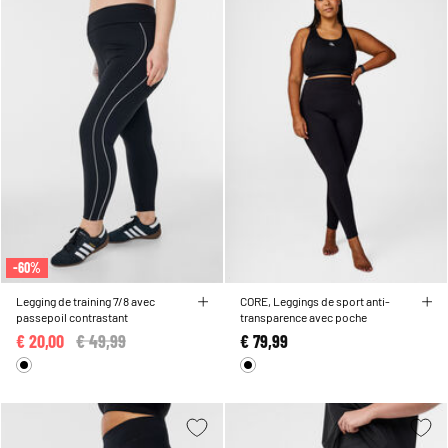
-60%
Legging de training 7/8 avec
CORE, Leggings de sport anti-
passepoil contrastant
transparence avec poche
€ 20,00
Price reduced from
€ 49,99
to
€ 79,99