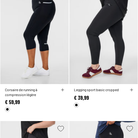
Corsaire de running à
Legging sport basic cropped
compression légère
€ 39,99
€ 59,99