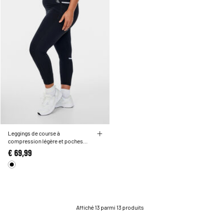
Leggings de course à
compression légère et poches
latérales
€ 69,99
Affiché 13 parmi 13 produits