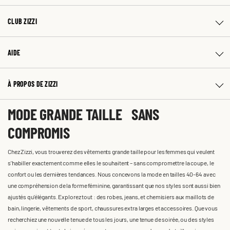
CLUB ZIZZI
AIDE
À PROPOS DE ZIZZI
MODE GRANDE TAILLE SANS
COMPROMIS
Chez Zizzi, vous trouverez des vêtements grande taille pour les femmes qui veulent
s'habiller exactement comme elles le souhaitent – sans compromettre la coupe, le
confort ou les dernières tendances. Nous concevons la mode en tailles 40-64 avec
une compréhension de la forme féminine, garantissant que nos styles sont aussi bien
ajustés qu'élégants. Explorez tout : des robes, jeans, et chemisiers aux maillots de
bain, lingerie, vêtements de sport, chaussures extra larges et accessoires. Que vous
recherchiez une nouvelle tenue de tous les jours, une tenue de soirée, ou des styles