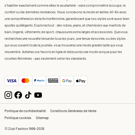
s'habiller exactement comme elles le souhaitent – sans compromettre la coupe, le
confort ou les dernières tendances. Nous concevons la mode en tailles 40-64 avec
une compréhension de la forme féminine, garantissant que nos styles sont aussi bien
ajustés qu'élégants. Explorez tout : des robes, jeans, et chemisiers aux maillots de
bain, lingerie, vêtements de sport, chaussures extra larges et accessoires. Que vous
recherchiez une nouvelle tenue de tous les jours, une tenue de soirée, ou des styles
qui vous suivent toute la journée, vous trouverez une mode grande taille qui vous
ressemble. Achetez vos favoris en ligne et découvrez une mode conçue pour les
courbes féminines – pas seulement selon les standards.
Politique de confidentialité
Conditions Générales de Vente
Politique cookies
Sitemap
© Zizzi Fashion 1999-2026