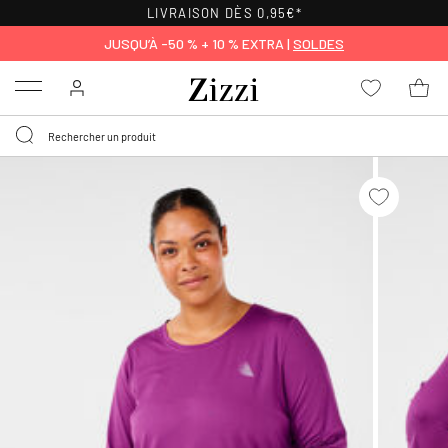
LIVRAISON DÈS 0,95€*
JUSQU’À -50 % + 10 % EXTRA |
SOLDES
Menu