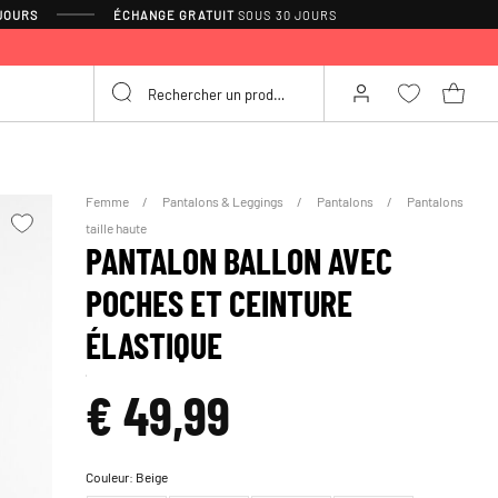
 JOURS
ÉCHANGE GRATUIT
SOUS 30 JOURS
Femme
Pantalons & Leggings
Pantalons
Pantalons
taille haute
PANTALON BALLON AVEC
POCHES ET CEINTURE
ÉLASTIQUE
€ 49,99
Couleur:
Beige