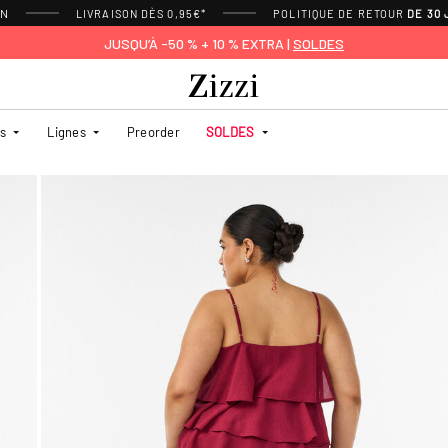
ON
LIVRAISON DÈS 0,95€*
POLITIQUE DE RETOUR
DE 30
JUSQU’À -50 % + 10 % EXTRA |
SOLDES
es
Lignes
Preorder
SOLDES