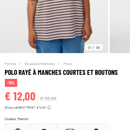
01
06
Femme
Blouses & Chemises
Polos
POLO RAYÉ À MANCHES COURTES ET BOUTONS
-70%
€ 12,00
€ 39,99
30 jours de BEST PRICE*: € 12,00
Couleur:
Marron