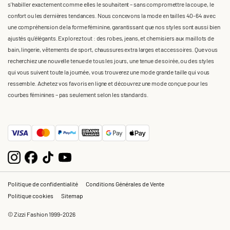
s'habiller exactement comme elles le souhaitent – sans compromettre la coupe, le
confort ou les dernières tendances. Nous concevons la mode en tailles 40-64 avec
une compréhension de la forme féminine, garantissant que nos styles sont aussi bien
ajustés qu'élégants. Explorez tout : des robes, jeans, et chemisiers aux maillots de
bain, lingerie, vêtements de sport, chaussures extra larges et accessoires. Que vous
recherchiez une nouvelle tenue de tous les jours, une tenue de soirée, ou des styles
qui vous suivent toute la journée, vous trouverez une mode grande taille qui vous
ressemble. Achetez vos favoris en ligne et découvrez une mode conçue pour les
courbes féminines – pas seulement selon les standards.
Politique de confidentialité
Conditions Générales de Vente
Politique cookies
Sitemap
© Zizzi Fashion 1999-2026