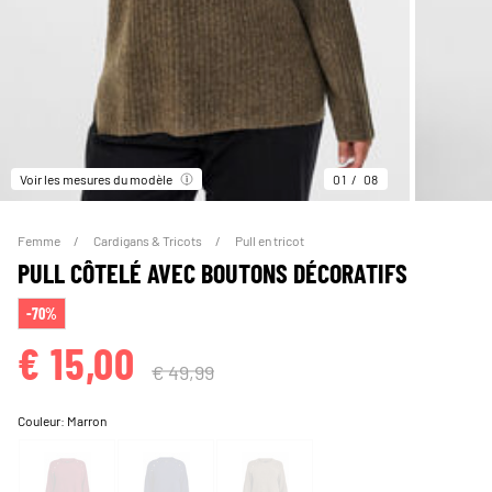
Voir les mesures du modèle
01
08
Femme
Cardigans & Tricots
Pull en tricot
PULL CÔTELÉ AVEC BOUTONS DÉCORATIFS
-70%
€ 15,00
€ 49,99
Couleur:
Marron