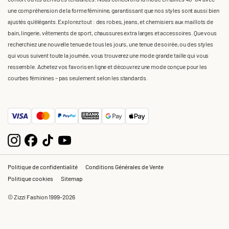
une compréhension de la forme féminine, garantissant que nos styles sont aussi bien
ajustés qu'élégants. Explorez tout : des robes, jeans, et chemisiers aux maillots de
bain, lingerie, vêtements de sport, chaussures extra larges et accessoires. Que vous
recherchiez une nouvelle tenue de tous les jours, une tenue de soirée, ou des styles
qui vous suivent toute la journée, vous trouverez une mode grande taille qui vous
ressemble. Achetez vos favoris en ligne et découvrez une mode conçue pour les
courbes féminines – pas seulement selon les standards.
Politique de confidentialité
Conditions Générales de Vente
Politique cookies
Sitemap
© Zizzi Fashion 1999-2026