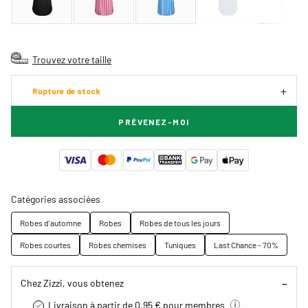
Trouvez votre taille
Rupture de stock
PRÉVENEZ-MOI
Catégories associées
Robes d'automne
Robes
Robes de tous les jours
Robes courtes
Robes chemises
Tuniques
Last Chance - 70%
Chez Zizzi, vous obtenez
Livraison à partir de 0.95 € pour membres