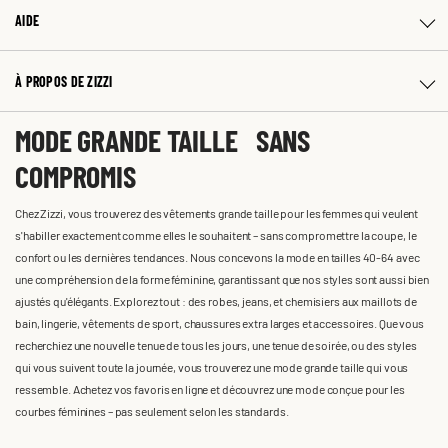
AIDE
À PROPOS DE ZIZZI
MODE GRANDE TAILLE SANS
COMPROMIS
Chez Zizzi, vous trouverez des vêtements grande taille pour les femmes qui veulent
s'habiller exactement comme elles le souhaitent – sans compromettre la coupe, le
confort ou les dernières tendances. Nous concevons la mode en tailles 40-64 avec
une compréhension de la forme féminine, garantissant que nos styles sont aussi bien
ajustés qu'élégants. Explorez tout : des robes, jeans, et chemisiers aux maillots de
bain, lingerie, vêtements de sport, chaussures extra larges et accessoires. Que vous
recherchiez une nouvelle tenue de tous les jours, une tenue de soirée, ou des styles
qui vous suivent toute la journée, vous trouverez une mode grande taille qui vous
ressemble. Achetez vos favoris en ligne et découvrez une mode conçue pour les
courbes féminines – pas seulement selon les standards.