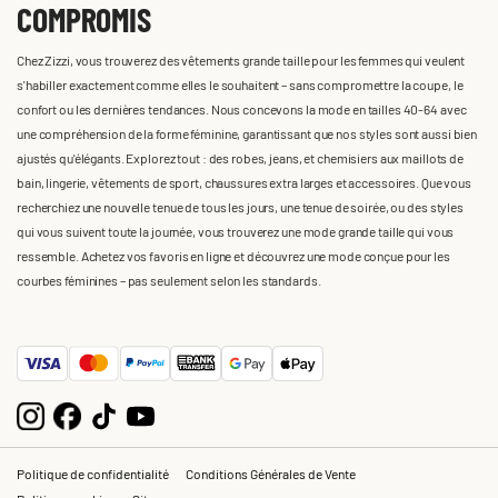
COMPROMIS
Chez Zizzi, vous trouverez des vêtements grande taille pour les femmes qui veulent
s'habiller exactement comme elles le souhaitent – sans compromettre la coupe, le
confort ou les dernières tendances. Nous concevons la mode en tailles 40-64 avec
une compréhension de la forme féminine, garantissant que nos styles sont aussi bien
ajustés qu'élégants. Explorez tout : des robes, jeans, et chemisiers aux maillots de
bain, lingerie, vêtements de sport, chaussures extra larges et accessoires. Que vous
recherchiez une nouvelle tenue de tous les jours, une tenue de soirée, ou des styles
qui vous suivent toute la journée, vous trouverez une mode grande taille qui vous
ressemble. Achetez vos favoris en ligne et découvrez une mode conçue pour les
courbes féminines – pas seulement selon les standards.
Politique de confidentialité
Conditions Générales de Vente